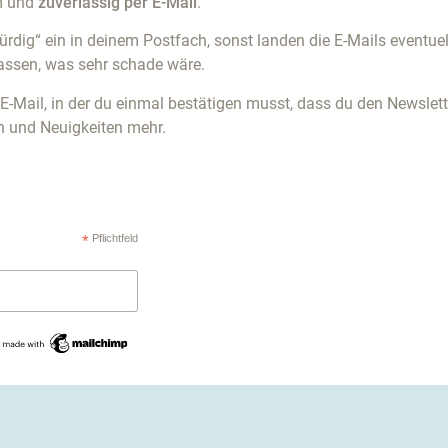
m und
zuverlässig per E-Mail
.
würdig“ ein in deinem Postfach, sonst landen die E-Mails event
ssen, was sehr schade wäre.
-E-Mail, in der du einmal bestätigen musst, dass du den Newslett
en und Neuigkeiten mehr.
*
Pflichtfeld