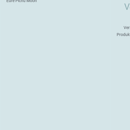
Eure Pichu Moon
V
Ver
Produk