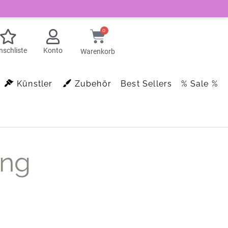
0
schliste
Konto
Warenkorb
Künstler
Zubehör
Best Sellers
% Sale %
ung