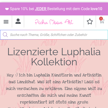
❤️ Spare 10% bei
JEDER
Bestellung mit dem Code
love10
1
Whatsapp Kanal Info
Digitale Vorlage
🎄Adventsbild 2026🎄
Malen & Sticker
Paint & Match
Motive shoppen
Lizenzierte Luphalia
Kollektion
Hey :) Ich bin Luphalia Künstlerin und Artivistin
aus Landshut. Was ist eine Artivistin? Lass es
mich versuchen zu erklären. Eine eigene Welt zu
erschaffen die mich und meine Kunst
repräsentiert ist stets eine große