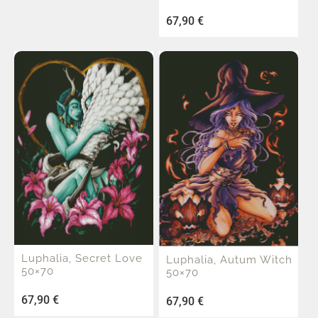
67,90
€
Luphalia, Secret Love
Luphalia, Autum Witch
50×70
50×70
67,90
€
67,90
€