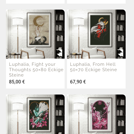
Luphalia, Fight your
Luphalia, From Hell
Thoughts 50×80 Eckige
50×70 Eckige Steine
Steine
85,00
€
67,90
€