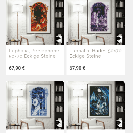
Luphalia, Persephone
Luphalia, Hades 50×70
50×70 Eckige Steine
Eckige Steine
67,90
€
67,90
€