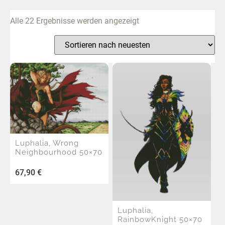
Alle 22 Ergebnisse werden angezeigt
Luphalia, Wrong
Neighbourhood 50×70
67,90
€
Luphalia,
RainbowKnight 50×70