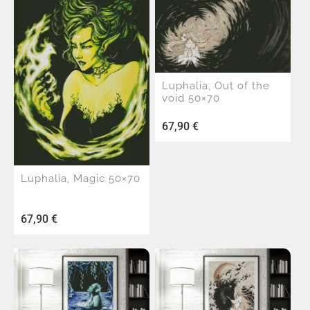
Luphalia, Out of the
void 50×70
67,90
€
Luphalia, Magic 50×70
67,90
€