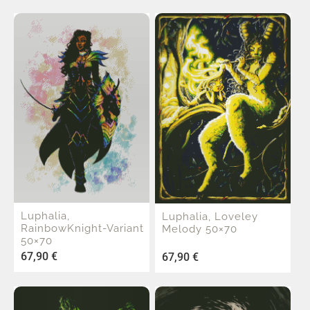
Luphalia,
Luphalia, Loveley
RainbowKnight-Variant
Melody 50×70
50×70
67,90
€
67,90
€