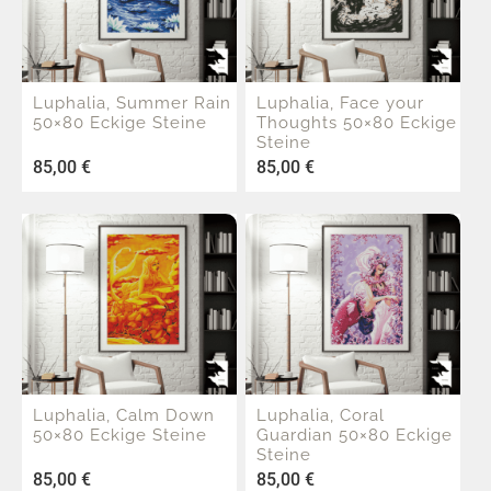
Luphalia, Summer Rain
Luphalia, Face your
50×80 Eckige Steine
Thoughts 50×80 Eckige
Steine
85,00
€
85,00
€
Luphalia, Calm Down
Luphalia, Coral
50×80 Eckige Steine
Guardian 50×80 Eckige
Steine
85,00
€
85,00
€