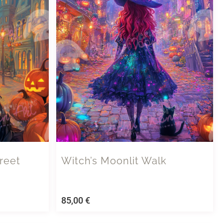
reet
Witch’s Moonlit Walk
85,00
€