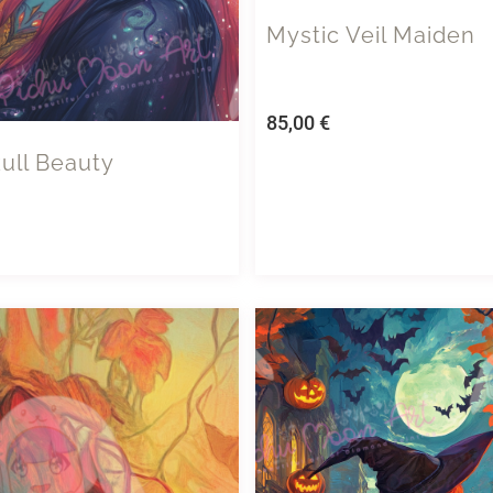
Mystic Veil Maiden
85,00
€
ull Beauty