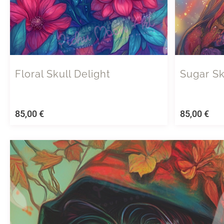
Floral Skull Delight
Sugar Sk
85,00
€
85,00
€