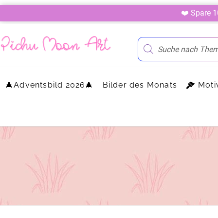
❤️ Spare 
🎄Adventsbild 2026🎄
Bilder des Monats
Moti