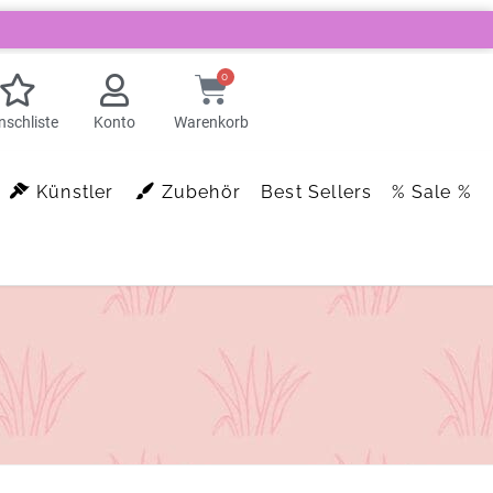
0
schliste
Konto
Warenkorb
Künstler
Zubehör
Best Sellers
% Sale %