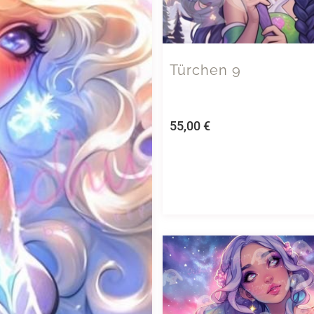
Türchen 9
55,00
€