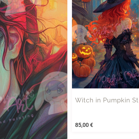
Witch in Pumpkin St
85,00
€