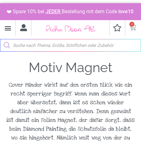
❤️ Spare 10% bei
JEDER
Bestellung mit dem Code
love10
0
Whatsapp Kanal Info
Digitale Vorlage
🎄Adventsbild 2026🎄
Malen & Sticker
Paint & Match
Motive shoppen
Motiv Magnet
Cover Minder wirkt auf den ersten Blick wie ein
recht sperriger Begriff. Wenn man dieses Wort
aber übersetzt, dann ist es schon wieder
deutlich einfacher zu verstehen. Denn gemeint
ist damit ein Folien Magnet, der dafür sorgt, dass
beim Diamond Painting die Schutzfolie da bleibt,
wo sie hingehört. Nämlich weit weg von der zu