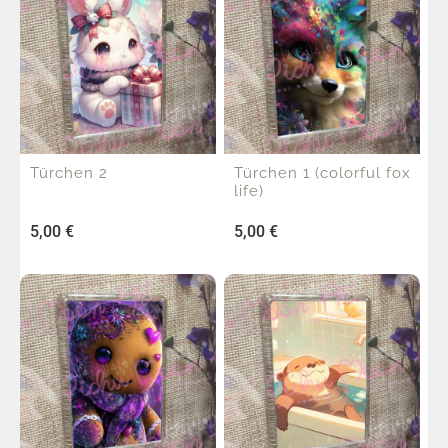
Türchen 2
Türchen 1 (colorful fox
life)
5,00
€
5,00
€