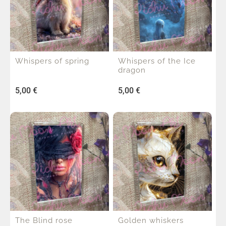
Whispers of spring
Whispers of the Ice
dragon
5,00
€
5,00
€
The Blind rose
Golden whiskers