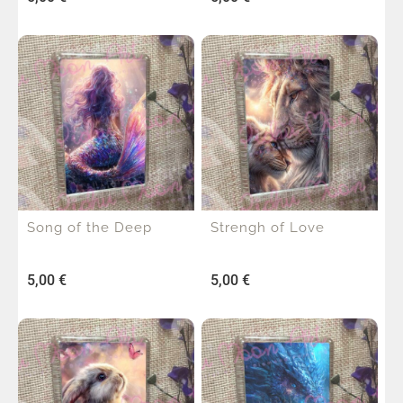
Song of the Deep
Strengh of Love
5,00
€
5,00
€