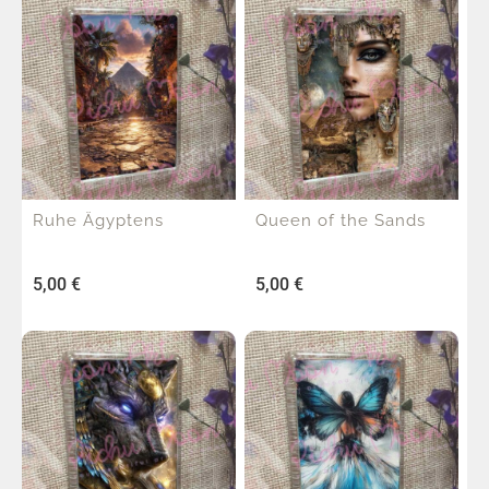
Ruhe Ägyptens
Queen of the Sands
5,00
€
5,00
€