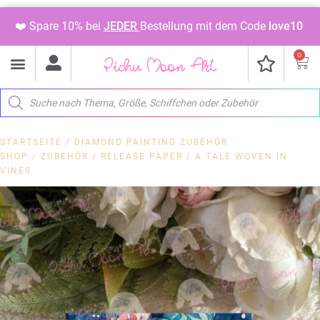
❤️ Spare 10% bei
JEDER
Bestellung mit dem Code
love10
0
STARTSEITE
/
DIAMOND PAINTING ZUBEHÖR
SHOP
/
ZUBEHÖR
/
RELEASE PAPER
/ A TALE WOVEN IN
VINES