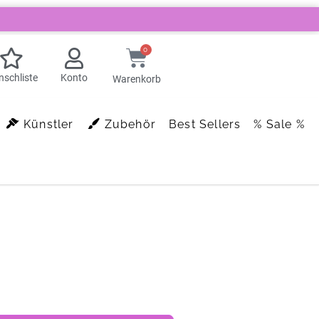
0
schliste
Konto
Warenkorb
Künstler
Zubehör
Best Sellers
% Sale %