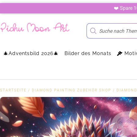
❤️ Spare 
🎄Adventsbild 2026🎄
Bilder des Monats
Moti
STARTSEITE
/
DIAMOND PAINTING ZUBEHÖR SHOP
/
DIAMOND