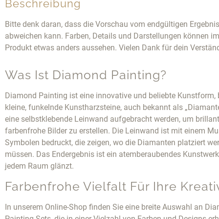
Beschreibung
Bitte denk daran, dass die Vorschau vom endgültigen Ergebni
abweichen kann. Farben, Details und Darstellungen können im
Produkt etwas anders aussehen. Vielen Dank für dein Verstän
Was Ist Diamond Painting?
Diamond Painting ist eine innovative und beliebte Kunstform, 
kleine, funkelnde Kunstharzsteine, auch bekannt als „Diamante
eine selbstklebende Leinwand aufgebracht werden, um brillan
farbenfrohe Bilder zu erstellen. Die Leinwand ist mit einem Mu
Symbolen bedruckt, die zeigen, wo die Diamanten platziert we
müssen. Das Endergebnis ist ein atemberaubendes Kunstwerk,
jedem Raum glänzt.
Farbenfrohe Vielfalt Für Ihre Kreativ
In unserem Online-Shop finden Sie eine breite Auswahl an Di
Painting Sets, die in einer Vielzahl von Farben und Designs erh