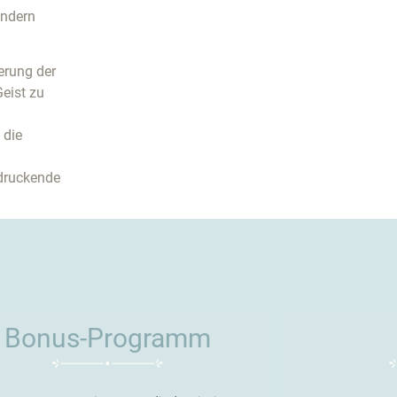
ondern
erung der
eist zu
 die
ndruckende
Bonus-Programm