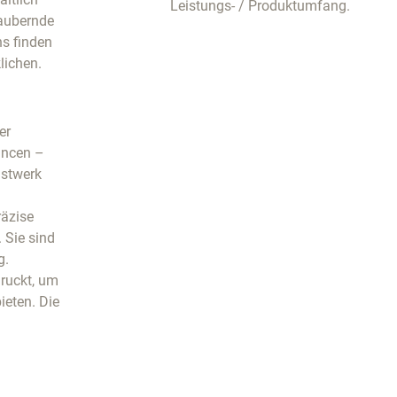
Leistungs- / Produktumfang.
zaubernde
s finden
lichen.
er
ancen –
nstwerk
räzise
 Sie sind
g.
druckt, um
ieten. Die