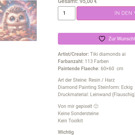
Gesamt:
95,00
€
IN DEN
Zur Wunschl
Artist/Creator:
Tiki diamonds ai
Farbanzahl:
113 Farben
Paintende Flaeche
: 60×60 cm
Art der Steine: Resin / Harz
Diamond Painting Steinform: Eckig
Druckmaterial: Leinwand (Flauschig
Von mir gepixelt 🙂
Keine Sondersteine
Kein Toolkit
Wichtig