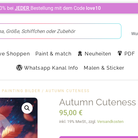
10% bei
JEDER
Bestellung mit dem Code
love10
Wun
ve Shoppen
Paint & match
Neuheiten
PDF
Whatsapp Kanal Info
Malen & Sticker
 PAINTING BILDER
/ AUTUMN CUTENESS
Autumn Cuteness
95,00
€
inkl. 19% MwSt., zzgl.
Versandkosten