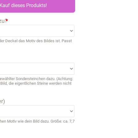
Kauf dieses Produkts!
zu?
*
r Deckel das Motiv des Bildes ist. Passt
sgewählter Sondersteinchen dazu. (Achtung:
ild, die eigentlichen Steine werden nicht
r)
 Motiv wie dein Bild dazu. Größe: ca. 7,7