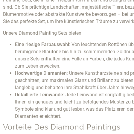
sind. Ob Sie prächtige Landschaften, majestätische Tiere, be
Blumenmotive oder abstrakte Kunstwerke bevorzugen – bei un
Sie das perfekte Set, um Ihre künstlerischen Träume zu verwirk
Unsere Diamond Painting Sets bieten:
Eine riesige Farbauswahl
: Von leuchtenden Rottönen üb
beruhigende Blautöne bis hin zu schimmernden Goldnu
unsere Sets enthalten eine Fülle an Farben, die jedes Ku
zum Leben erwecken.
Hochwertige Diamanten
: Unsere Kunstharzsteine sind p
geschnitten, um maximalen Glanz und Brillanz zu bieten.
langlebig und behalten ihre Strahlkraft über Jahre hinwe
Detaillierte Leinwände
: Jede Leinwand ist sorgfältig be
Ihnen ein genaues und leicht zu befolgendes Muster zu b
Symbole sind klar und gut lesbar, was das Platzieren der
Diamanten erleichtert.
Vorteile Des Diamond Paintings