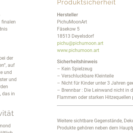
Produktsicherheit
s
Hersteller
 finalen
PichuMoonArt
dnis
Fäsekow 5
18513 Deyelsdorf
pichu@pichumoon.art
www.pichumoon.art
bei der
Sicherheitshinweis
n“, auf
– Kein Spielzeug
te und
– Verschluckbare Kleinteile
ster und
– Nicht für Kinder unter 3 Jahren ge
rden
– Brennbar : Die Leinwand nicht in 
 das in
Flammen oder starken Hitzequellen 
ität
Weitere sichtbare Gegenstände, Deko
amond
Produkte gehören neben dem Haupt
ältlich