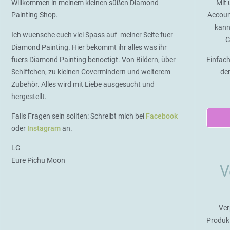
Willkommen in meinem kleinen süßen Diamond
Mit 
Painting Shop.
Accoun
kann
Ich wuensche euch viel Spass auf meiner Seite fuer
G
Diamond Painting. Hier bekommt ihr alles was ihr
fuers Diamond Painting benoetigt. Von Bildern, über
Einfach
Schiffchen, zu kleinen Covermindern und weiterem
de
Zubehör. Alles wird mit Liebe ausgesucht und
hergestellt.
Falls Fragen sein sollten: Schreibt mich bei
Facebook
oder
Instagram
an.
LG
Eure Pichu Moon
V
Ver
Produk