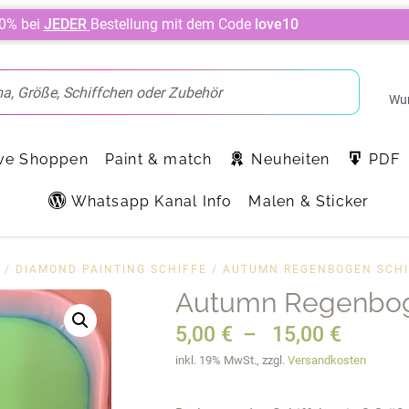
10% bei
JEDER
Bestellung mit dem Code
love10
Wun
ve Shoppen
Paint & match
Neuheiten
PDF
Whatsapp Kanal Info
Malen & Sticker
/
DIAMOND PAINTING SCHIFFE
/ AUTUMN REGENBOGEN SCHI
Autumn Regenbog
5,00
€
–
15,00
€
inkl. 19% MwSt., zzgl.
Versandkosten