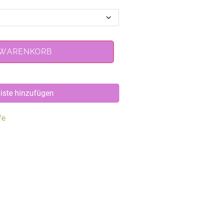
 WARENKORB
iste hinzufügen
fe