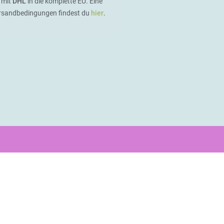
 mit
DHL
in die komplette EU. Eine
ersandbedingungen findest du
hier
.