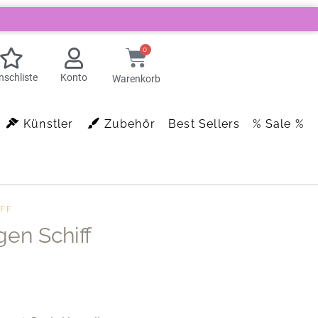
0
schliste
Konto
Warenkorb
Künstler
Zubehör
Best Sellers
% Sale %
FF
en Schiff