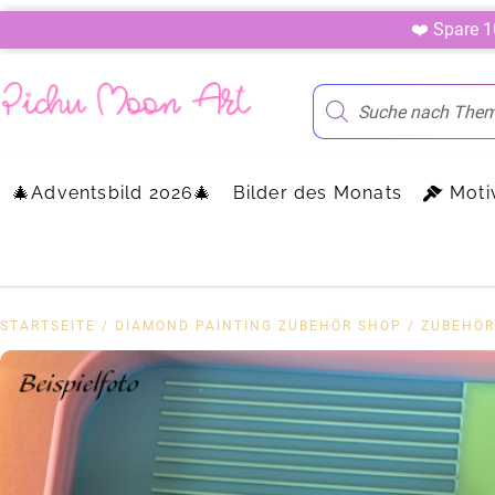
❤️ Spare 
🎄Adventsbild 2026🎄
Bilder des Monats
Moti
STARTSEITE
/
DIAMOND PAINTING ZUBEHÖR SHOP
/
ZUBEHÖR