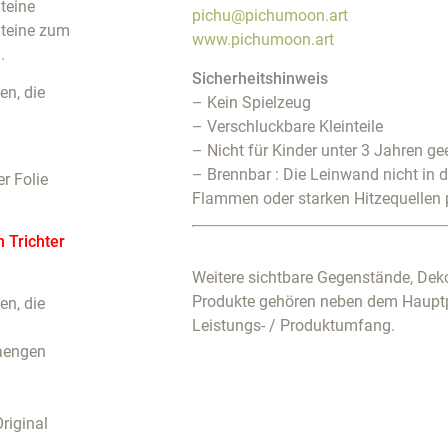
teine
pichu@pichumoon.art
Steine zum
www.pichumoon.art
.
Sicherheitshinweis
n, die
– Kein Spielzeug
– Verschluckbare Kleinteile
– Nicht für Kinder unter 3 Jahren ge
– Brennbar : Die Leinwand nicht in 
r Folie
Flammen oder starken Hitzequellen 
m Trichter
Weitere sichtbare Gegenstände, Deko
Produkte gehören neben dem Haupt
n, die
Leistungs- / Produktumfang.
haengen
riginal