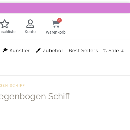
0
schliste
Konto
Warenkorb
Künstler
Zubehör
Best Sellers
% Sale %
GEN SCHIFF
egenbogen Schiff