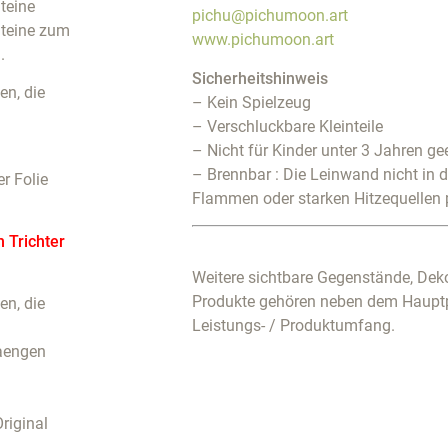
teine
pichu@pichumoon.art
Steine zum
www.pichumoon.art
.
Sicherheitshinweis
n, die
– Kein Spielzeug
– Verschluckbare Kleinteile
– Nicht für Kinder unter 3 Jahren ge
– Brennbar : Die Leinwand nicht in 
r Folie
Flammen oder starken Hitzequellen 
m Trichter
Weitere sichtbare Gegenstände, Deko
Produkte gehören neben dem Haupt
n, die
Leistungs- / Produktumfang.
haengen
riginal