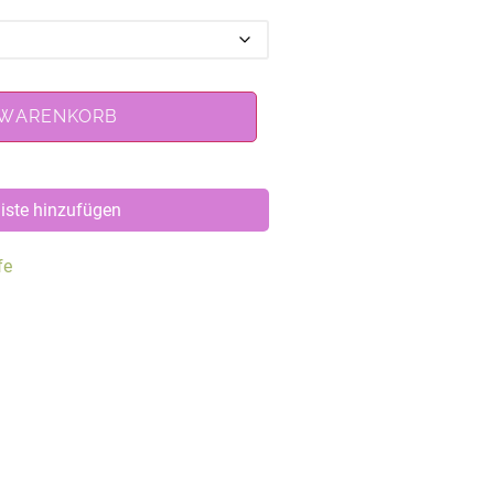
 WARENKORB
iste hinzufügen
fe