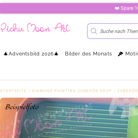
❤️ Spare 
🎄Adventsbild 2026🎄
Bilder des Monats
Moti
STARTSEITE
/
DIAMOND PAINTING ZUBEHÖR SHOP
/
ZUBEHÖR