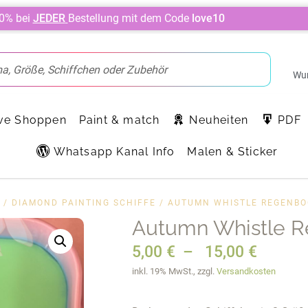
10% bei
JEDER
Bestellung mit dem Code
love10
Wun
ve Shoppen
Paint & match
Neuheiten
PDF
Whatsapp Kanal Info
Malen & Sticker
/
DIAMOND PAINTING SCHIFFE
/ AUTUMN WHISTLE REGENBO
Autumn Whistle R
5,00
€
–
15,00
€
inkl. 19% MwSt., zzgl.
Versandkosten