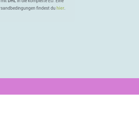
 mit
DHL
in die komplette EU. Eine
ersandbedingungen findest du
hier
.