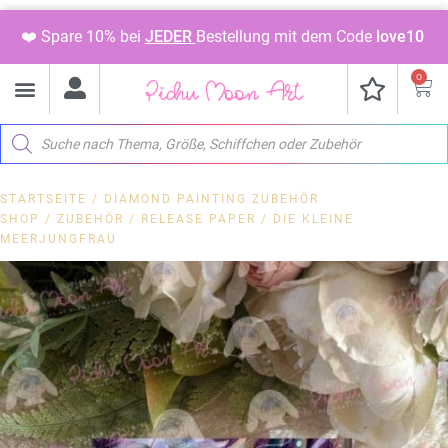
❤️ Spare 10% bei
JEDER
Bestellung mit dem Code
love10
0
STARTSEITE
/
DIAMOND PAINTING ZUBEHÖR
SHOP
/
ZUBEHÖR
/
RELEASE PAPER
/ DIE KLEINE
MEERJUNGFRAU