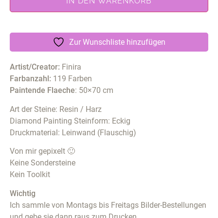
IN DEN WARENKORB
Zur Wunschliste hinzufügen
Artist/Creator:
Finira
Farbanzahl:
119 Farben
Paintende Flaeche
: 50×70 cm
Art der Steine: Resin / Harz
Diamond Painting Steinform: Eckig
Druckmaterial: Leinwand (Flauschig)
Von mir gepixelt 🙂
Keine Sondersteine
Kein Toolkit
Wichtig
Ich sammle von Montags bis Freitags Bilder-Bestellungen
und gebe sie dann raus zum Drucken.