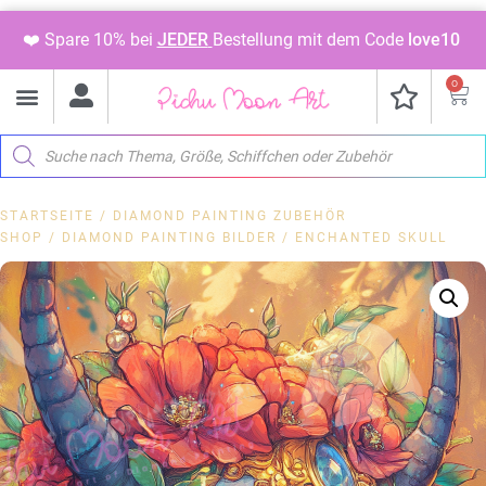
❤️ Spare 10% bei
JEDER
Bestellung mit dem Code
love10
0
STARTSEITE
/
DIAMOND PAINTING ZUBEHÖR
SHOP
/
DIAMOND PAINTING BILDER
/ ENCHANTED SKULL