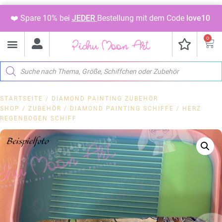
❤️ Spare 10% bei
JEDER
Bestellung mit dem Code
love10
0
STARTSEITE
/
DIAMOND PAINTING ZUBEHÖR
SHOP
/
ZUBEHÖR
/
DIAMOND PAINTING SCHIFFE
/ HERZ
REGENBOGEN SCHIFF