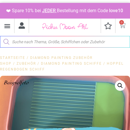
❤️ Spare 10% bei
JEDER
Bestellung mit dem Code
love10
0
STARTSEITE
/
DIAMOND PAINTING ZUBEHÖR
SHOP
/
ZUBEHÖR
/
DIAMOND PAINTING SCHIFFE
/ HOPPEL
REGENBOGEN SCHIFF