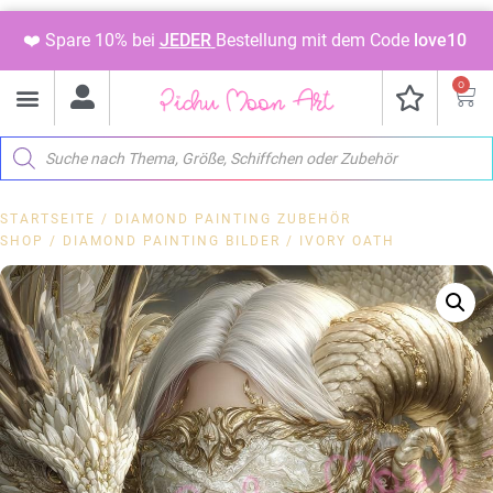
❤️ Spare 10% bei
JEDER
Bestellung mit dem Code
love10
0
STARTSEITE
/
DIAMOND PAINTING ZUBEHÖR
SHOP
/
DIAMOND PAINTING BILDER
/ IVORY OATH