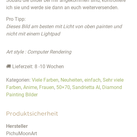
Sobald die Bilder bei mir angekommen sind, kontrolliere
ich sie und werde sie dann an euch weiterversenden.
Pro Tipp:
Dieses Bild am besten mit Licht von oben painten und
nicht mit einem Lightpad
Art style : Computer Rendering
🚚 Lieferzeit: 8 -10 Wochen
Kategorien:
Viele Farben
,
Neuheiten
,
einfach
,
Sehr viele
Farben
,
Anime
,
Frauen
,
50×70
,
Sandrietta AI
,
Diamond
Painting Bilder
Produktsicherheit
Hersteller
PichuMoonArt