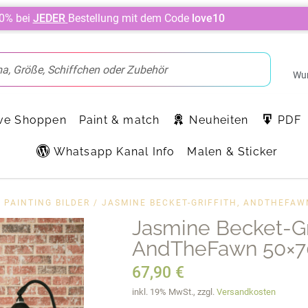
10% bei
JEDER
Bestellung mit dem Code
love10
Wun
ve Shoppen
Paint & match
Neuheiten
PDF
Whatsapp Kanal Info
Malen & Sticker
 PAINTING BILDER
/ JASMINE BECKET-GRIFFITH, ANDTHEFAW
Jasmine Becket-Gri
AndTheFawn 50×70
67,90
€
inkl. 19% MwSt., zzgl.
Versandkosten