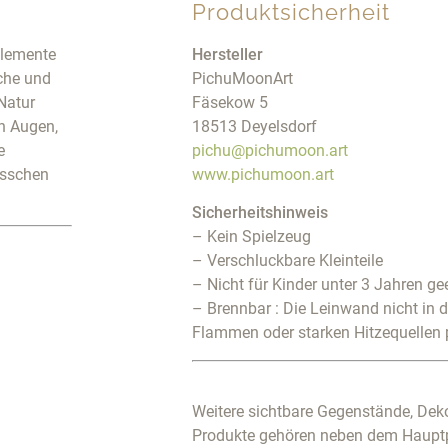
Produktsicherheit
 Elemente
Hersteller
che und
PichuMoonArt
Natur
Fäsekow 5
n Augen,
18513 Deyelsdorf
e
pichu@pichumoon.art
bisschen
www.pichumoon.art
Sicherheitshinweis
– Kein Spielzeug
– Verschluckbare Kleinteile
– Nicht für Kinder unter 3 Jahren ge
– Brennbar : Die Leinwand nicht in 
Flammen oder starken Hitzequellen 
Weitere sichtbare Gegenstände, Deko
Produkte gehören neben dem Haupt