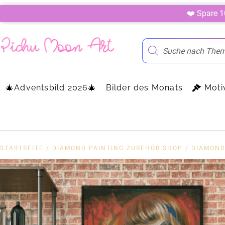
❤️ Spare 
🎄Adventsbild 2026🎄
Bilder des Monats
Moti
STARTSEITE
/
DIAMOND PAINTING ZUBEHÖR SHOP
/
DIAMOND