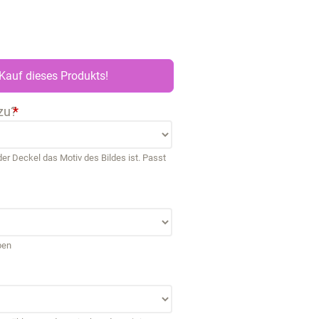
Kauf dieses Produkts!
zu?
*
r Deckel das Motiv des Bildes ist. Passt
ben