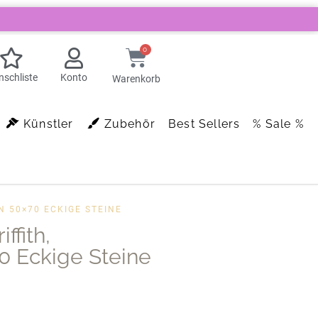
0
schliste
Konto
Warenkorb
Künstler
Zubehör
Best Sellers
% Sale %
N 50×70 ECKIGE STEINE
ffith,
 Eckige Steine