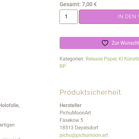
Gesamt:
7,00
€
IN DEN
Zur Wunschl
Kategorien:
Release Paper
,
KI Künstl
RP
Produktsicherheit
olofolie,
Hersteller
PichuMoonArt
Fäsekow 5
ertigen
18513 Deyelsdorf
pichu@pichumoon.art