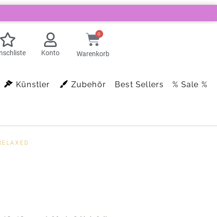
0
schliste
Konto
Warenkorb
Künstler
Zubehör
Best Sellers
% Sale %
RELAXED