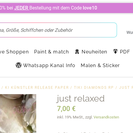
10% bei
JEDER
Bestellung mit dem Code
love10
Wun
ve Shoppen
Paint & match
Neuheiten
PDF
Whatsapp Kanal Info
Malen & Sticker
/
KI KÜNSTLER RELEASE PAPER
/
TIKI DIAMONDS RP
/ JUST 
just relaxed
7,00
€
inkl. 19% MwSt., zzgl.
Versandkosten