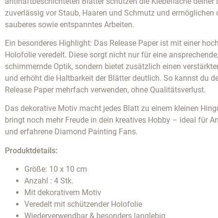
antihaftbeschichteten Blätter schützen die Klebefläche deine
zuverlässig vor Staub, Haaren und Schmutz und ermöglichen d
sauberes sowie entspanntes Arbeiten.
Ein besonderes Highlight: Das Release Paper ist mit einer hoc
Holofolie veredelt. Diese sorgt nicht nur für eine ansprechende
schimmernde Optik, sondern bietet zusätzlich einen verstärkt
und erhöht die Haltbarkeit der Blätter deutlich. So kannst du d
Release Paper mehrfach verwenden, ohne Qualitätsverlust.
Das dekorative Motiv macht jedes Blatt zu einem kleinen Hin
bringt noch mehr Freude in dein kreatives Hobby – ideal für A
und erfahrene Diamond Painting Fans.
Produktdetails:
Größe: 10 x 10 cm
Anzahl : 4 Stk.
Mit dekorativem Motiv
Veredelt mit schützender Holofolie
Wiederverwendbar & besonders langlebig