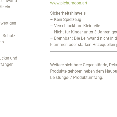
r Leinwand
www.pichumoon.art
ir ein
Sicherheitshinweis
– Kein Spielzeug
hwertigen
– Verschluckbare Kleinteile
,
– Nicht für Kinder unter 3 Jahren ge
en Schutz
– Brennbar : Die Leinwand nicht in 
ein
Flammen oder starken Hitzequellen 
gucker und
nfänger
Weitere sichtbare Gegenstände, Deko
Produkte gehören neben dem Haupt
Leistungs- / Produktumfang.