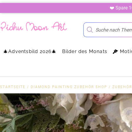
❤️ Spare 
🎄Adventsbild 2026🎄
Bilder des Monats
Moti
STARTSEITE
/
DIAMOND PAINTING ZUBEHÖR SHOP
/
ZUBEHÖR