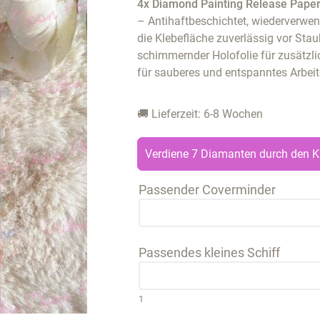
4x Diamond Painting Release Paper
– Antihaftbeschichtet, wiederverwen
die Klebefläche zuverlässig vor St
schimmernder Holofolie für zusätzlic
für sauberes und entspanntes Arbei
🚚 Lieferzeit: 6-8 Wochen
Verdiene 7 Diamanten durch den K
Passender Coverminder
Passendes kleines Schiff
1