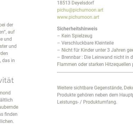
18513 Deyelsdorf
pichu@pichumoon.art
www.pichumoon.art
bei der
Sicherheitshinweis
n“, auf
– Kein Spielzeug
te und
– Verschluckbare Kleinteile
ster und
– Nicht für Kinder unter 3 Jahren ge
rden
– Brennbar : Die Leinwand nicht in 
 das in
Flammen oder starken Hitzequellen 
ität
Weitere sichtbare Gegenstände, Deko
amond
Produkte gehören neben dem Haupt
ältlich
Leistungs- / Produktumfang.
zaubernde
s finden
lichen.