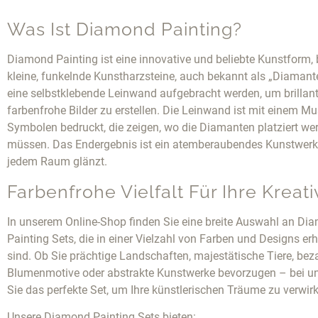
Was Ist Diamond Painting?
Diamond Painting ist eine innovative und beliebte Kunstform, 
kleine, funkelnde Kunstharzsteine, auch bekannt als „Diamante
eine selbstklebende Leinwand aufgebracht werden, um brillan
farbenfrohe Bilder zu erstellen. Die Leinwand ist mit einem Mu
Symbolen bedruckt, die zeigen, wo die Diamanten platziert we
müssen. Das Endergebnis ist ein atemberaubendes Kunstwerk,
jedem Raum glänzt.
Farbenfrohe Vielfalt Für Ihre Kreativ
In unserem Online-Shop finden Sie eine breite Auswahl an Di
Painting Sets, die in einer Vielzahl von Farben und Designs erh
sind. Ob Sie prächtige Landschaften, majestätische Tiere, be
Blumenmotive oder abstrakte Kunstwerke bevorzugen – bei un
Sie das perfekte Set, um Ihre künstlerischen Träume zu verwirk
Unsere Diamond Painting Sets bieten: