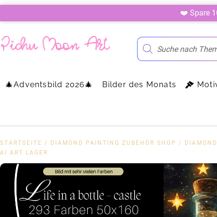
❤️ Spare 
🎄Adventsbild 2026🎄
Bilder des Monats
Moti
STARTSEITE
/
DIAMOND PAINTING ZUBEHÖR SHOP
/
DIAMOND
AI ART LAGER