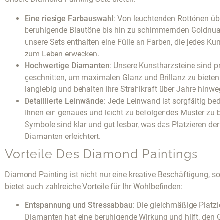
Eine riesige Farbauswahl
: Von leuchtenden Rottönen üb
beruhigende Blautöne bis hin zu schimmernden Goldnu
unsere Sets enthalten eine Fülle an Farben, die jedes Ku
zum Leben erwecken.
Hochwertige Diamanten
: Unsere Kunstharzsteine sind p
geschnitten, um maximalen Glanz und Brillanz zu bieten.
langlebig und behalten ihre Strahlkraft über Jahre hinwe
Detaillierte Leinwände
: Jede Leinwand ist sorgfältig be
Ihnen ein genaues und leicht zu befolgendes Muster zu b
Symbole sind klar und gut lesbar, was das Platzieren der
Diamanten erleichtert.
Vorteile Des Diamond Paintings
Diamond Painting ist nicht nur eine kreative Beschäftigung, s
bietet auch zahlreiche Vorteile für Ihr Wohlbefinden:
Entspannung und Stressabbau
: Die gleichmäßige Platzi
Diamanten hat eine beruhigende Wirkung und hilft, den G