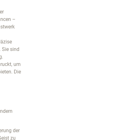
er
ancen –
nstwerk
räzise
 Sie sind
g.
druckt, um
ieten. Die
ondern
erung der
eist zu