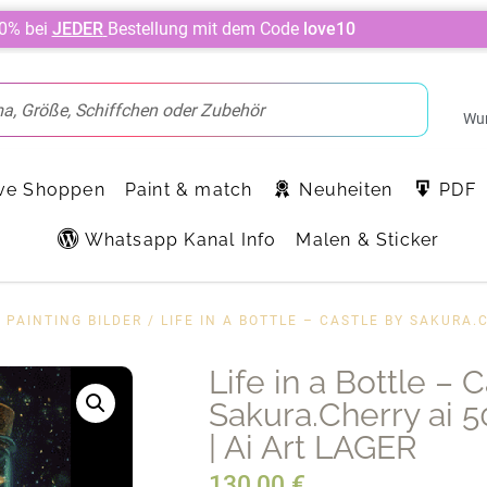
10% bei
JEDER
Bestellung mit dem Code
love10
Wun
ve Shoppen
Paint & match
Neuheiten
PDF
Whatsapp Kanal Info
Malen & Sticker
 PAINTING BILDER
/ LIFE IN A BOTTLE – CASTLE BY SAKURA.
Life in a Bottle – 
Sakura.Cherry ai 
| Ai Art LAGER
130,00
€