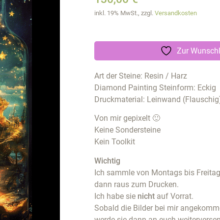
inkl. 19% MwSt., zzgl.
Versandkosten
Zur Wunschl
Art der Steine: Resin / Harz
Diamond Painting Steinform: Eckig
Druckmaterial: Leinwand (Flauschig
Von mir gepixelt 🙂
Keine Sondersteine
Kein Toolkit
Wichtig
Ich sammle von Montags bis Freitags
dann raus zum Drucken.
Ich habe sie
nicht
auf Vorrat.
Sobald die Bilder bei mir angekommen
werde sie dann an euch weiterverse