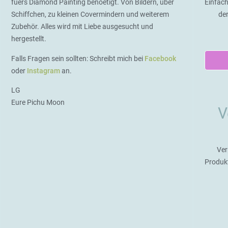
fuers Diamond Painting benoetigt. Von Bildern, über
Einfach
Schiffchen, zu kleinen Covermindern und weiterem
de
Zubehör. Alles wird mit Liebe ausgesucht und
hergestellt.
Falls Fragen sein sollten: Schreibt mich bei
Facebook
oder
Instagram
an.
LG
Eure Pichu Moon
V
Ver
Produk