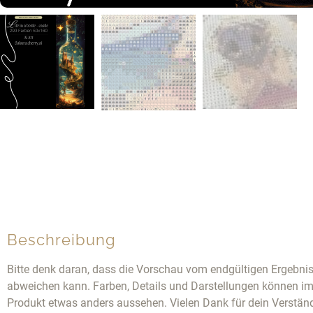
Beschreibung
Bitte denk daran, dass die Vorschau vom endgültigen Ergebni
abweichen kann. Farben, Details und Darstellungen können im
Produkt etwas anders aussehen. Vielen Dank für dein Verstän