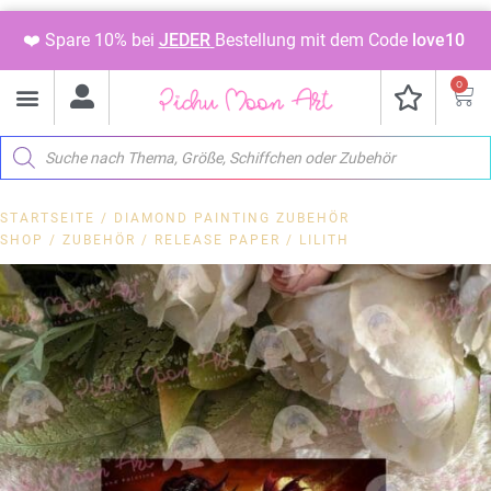
❤️ Spare 10% bei
JEDER
Bestellung mit dem Code
love10
0
STARTSEITE
/
DIAMOND PAINTING ZUBEHÖR
SHOP
/
ZUBEHÖR
/
RELEASE PAPER
/ LILITH