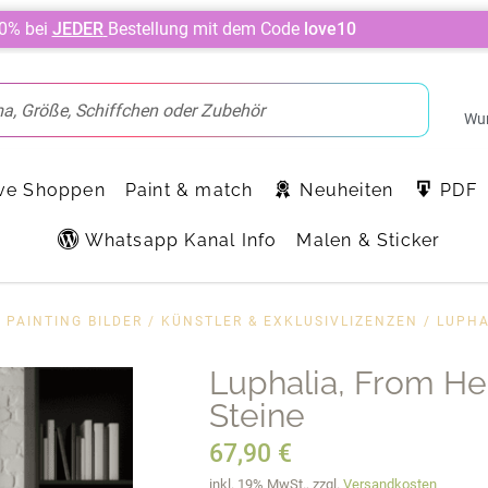
10% bei
JEDER
Bestellung mit dem Code
love10
Wun
ve Shoppen
Paint & match
Neuheiten
PDF
Whatsapp Kanal Info
Malen & Sticker
 PAINTING BILDER
/
KÜNSTLER & EXKLUSIVLIZENZEN
/
LUPHA
Luphalia, From He
Steine
67,90
€
inkl. 19% MwSt., zzgl.
Versandkosten