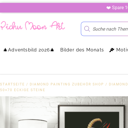
❤️ Spare 
🎄Adventsbild 2026🎄
Bilder des Monats
Moti
STARTSEITE
/
DIAMOND PAINTING ZUBEHÖR SHOP
/
DIAMOND
50×70 ECKIGE STEINE