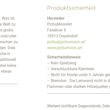
Produktsicherheit
. Was ist
Hersteller
ne Welt zu
PichuMoonArt
ne große
Fäsekow 5
e und/oder
18513 Deyelsdorf
enschen zu
pichu@pichumoon.art
den. Dies
www.pichumoon.art
che in
Sicherheitshinweis
aditionell
– Kein Spielzeug
abei keine
– Verschluckbare Kleinteile
n etwas
– Nicht für Kinder unter 3 Jahren ge
– Brennbar : Die Leinwand nicht in 
Flammen oder starken Hitzequellen 
Weitere sichtbare Gegenstände, Deko