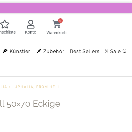
0
schliste
Konto
Warenkorb
Künstler
Zubehör
Best Sellers
% Sale %
LIA
/ LUPHALIA, FROM HELL
ll 50×70 Eckige