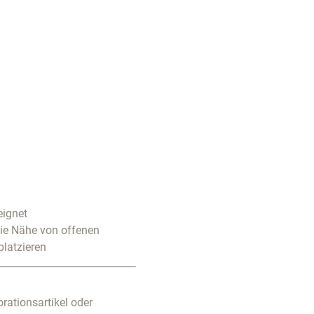
eignet
die Nähe von offenen
platzieren
rationsartikel oder