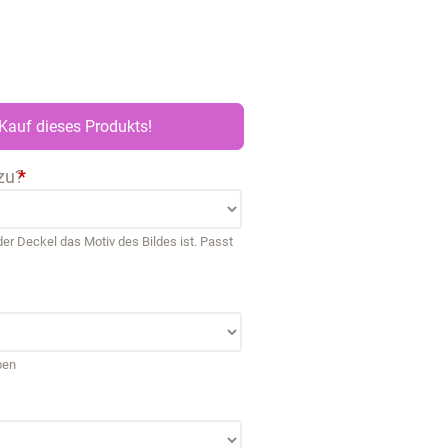
Kauf dieses Produkts!
zu?
*
r Deckel das Motiv des Bildes ist. Passt
ben