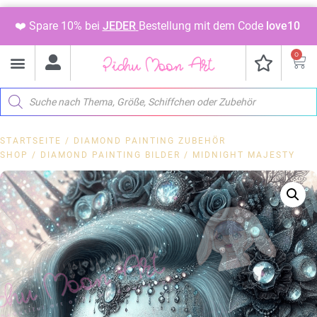
❤️ Spare 10% bei
JEDER
Bestellung mit dem Code
love10
0
STARTSEITE
/
DIAMOND PAINTING ZUBEHÖR
SHOP
/
DIAMOND PAINTING BILDER
/ MIDNIGHT MAJESTY