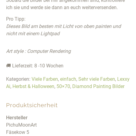
Sobald die Bilder bei mir angekommen sind, kontrolliere
ich sie und werde sie dann an euch weiterversenden.
Pro Tipp:
Dieses Bild am besten mit Licht von oben painten und
nicht mit einem Lightpad
Art style : Computer Rendering
🚚 Lieferzeit: 8 -10 Wochen
Kategorien:
Viele Farben
,
einfach
,
Sehr viele Farben
,
Lexxy
Ai
,
Herbst & Halloween
,
50×70
,
Diamond Painting Bilder
Produktsicherheit
Hersteller
PichuMoonArt
Fäsekow 5