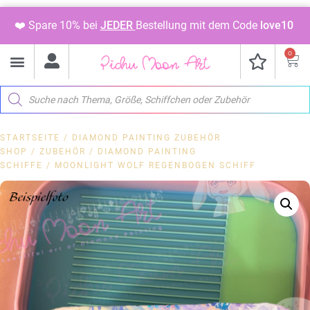
❤️ Spare 10% bei
JEDER
Bestellung mit dem Code
love10
0
STARTSEITE
/
DIAMOND PAINTING ZUBEHÖR
SHOP
/
ZUBEHÖR
/
DIAMOND PAINTING
SCHIFFE
/ MOONLIGHT WOLF REGENBOGEN SCHIFF