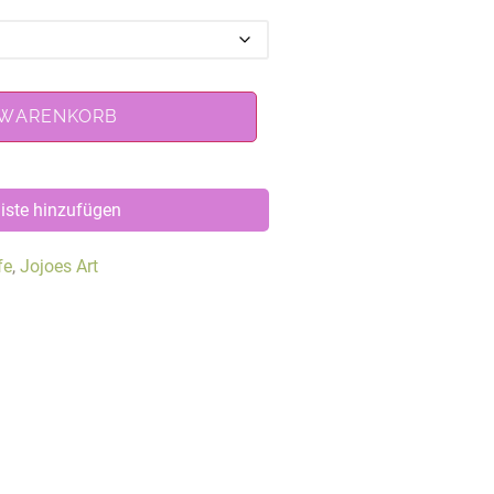
 WARENKORB
iste hinzufügen
fe
,
Jojoes Art