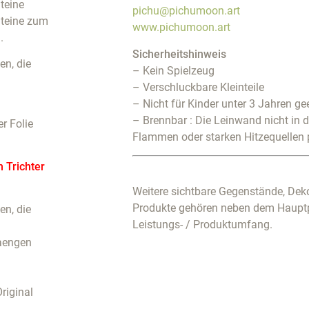
teine
pichu@pichumoon.art
Steine zum
www.pichumoon.art
.
Sicherheitshinweis
n, die
– Kein Spielzeug
– Verschluckbare Kleinteile
– Nicht für Kinder unter 3 Jahren ge
– Brennbar : Die Leinwand nicht in 
r Folie
Flammen oder starken Hitzequellen 
m Trichter
Weitere sichtbare Gegenstände, Deko
Produkte gehören neben dem Haupt
n, die
Leistungs- / Produktumfang.
haengen
riginal