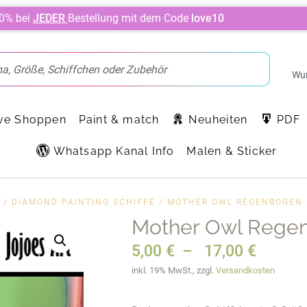
10% bei
JEDER
Bestellung mit dem Code
love10
Wun
ve Shoppen
Paint & match
Neuheiten
PDF
Whatsapp Kanal Info
Malen & Sticker
/
DIAMOND PAINTING SCHIFFE
/ MOTHER OWL REGENBOGEN 
Mother Owl Regen
5,00
€
–
17,00
€
inkl. 19% MwSt., zzgl.
Versandkosten