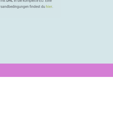
 mit
DHL
in die komplette EU. Eine
ersandbedingungen findest du
hier
.