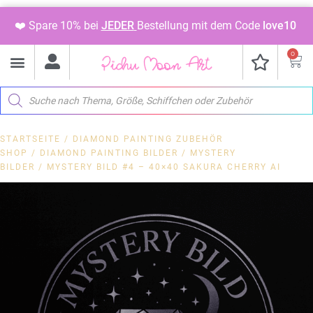
❤️ Spare 10% bei
JEDER
Bestellung mit dem Code
love10
0
STARTSEITE
/
DIAMOND PAINTING ZUBEHÖR
SHOP
/
DIAMOND PAINTING BILDER
/
MYSTERY
BILDER
/ MYSTERY BILD #4 – 40×40 SAKURA CHERRY AI