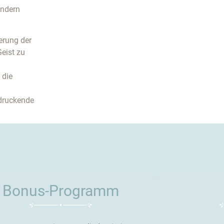
ondern
erung der
eist zu
 die
ndruckende
Bonus-Programm