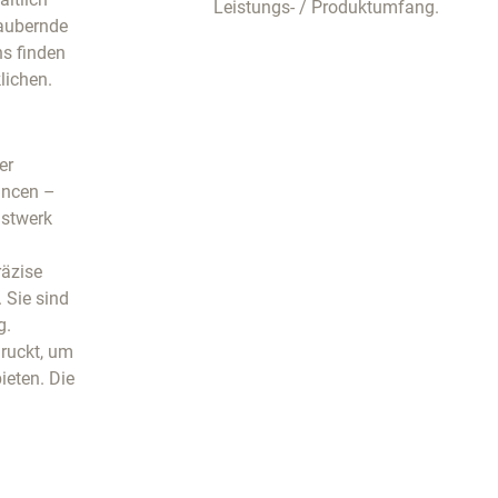
Leistungs- / Produktumfang.
zaubernde
s finden
lichen.
er
ancen –
nstwerk
räzise
 Sie sind
g.
druckt, um
ieten. Die