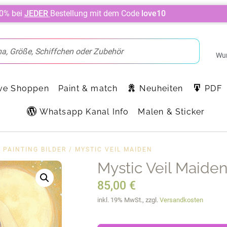
10% bei
JEDER
Bestellung mit dem Code
love10
Wun
ve Shoppen
Paint & match
Neuheiten
PDF
Whatsapp Kanal Info
Malen & Sticker
 PAINTING BILDER
/ MYSTIC VEIL MAIDEN
Mystic Veil Maide
85,00
€
inkl. 19% MwSt., zzgl.
Versandkosten