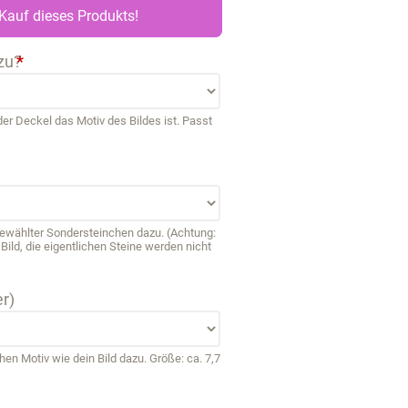
Kauf dieses Produkts!
zu?
*
r Deckel das Motiv des Bildes ist. Passt
sgewählter Sondersteinchen dazu. (Achtung:
ild, die eigentlichen Steine werden nicht
r)
 Motiv wie dein Bild dazu. Größe: ca. 7,7