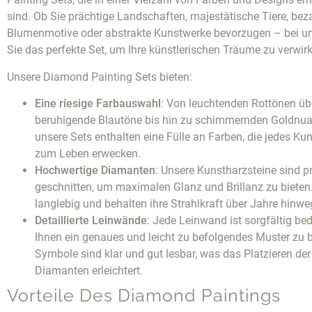
sind. Ob Sie prächtige Landschaften, majestätische Tiere, be
Blumenmotive oder abstrakte Kunstwerke bevorzugen – bei un
Sie das perfekte Set, um Ihre künstlerischen Träume zu verwirk
Unsere Diamond Painting Sets bieten:
Eine riesige Farbauswahl
: Von leuchtenden Rottönen üb
beruhigende Blautöne bis hin zu schimmernden Goldnu
unsere Sets enthalten eine Fülle an Farben, die jedes Ku
zum Leben erwecken.
Hochwertige Diamanten
: Unsere Kunstharzsteine sind p
geschnitten, um maximalen Glanz und Brillanz zu bieten.
langlebig und behalten ihre Strahlkraft über Jahre hinwe
Detaillierte Leinwände
: Jede Leinwand ist sorgfältig be
Ihnen ein genaues und leicht zu befolgendes Muster zu b
Symbole sind klar und gut lesbar, was das Platzieren der
Diamanten erleichtert.
Vorteile Des Diamond Paintings