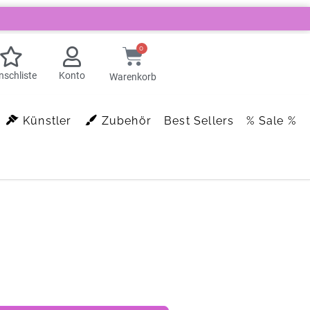
0
schliste
Konto
Warenkorb
Künstler
Zubehör
Best Sellers
% Sale %
n