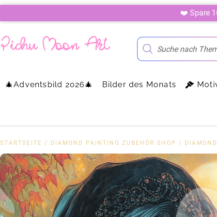
❤️ Spare 
🎄Adventsbild 2026🎄
Bilder des Monats
Moti
STARTSEITE
/
DIAMOND PAINTING ZUBEHÖR SHOP
/
DIAMOND