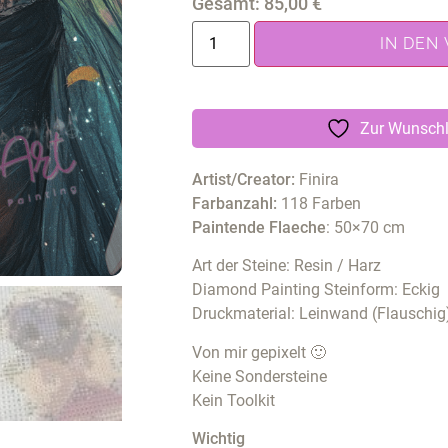
Gesamt:
85,00
€
IN DEN
Zur Wunschl
Artist/Creator:
Finira
Farbanzahl:
118 Farben
Paintende Flaeche
: 50×70 cm
Art der Steine: Resin / Harz
Diamond Painting Steinform: Eckig
Druckmaterial: Leinwand (Flauschig
Von mir gepixelt 🙂
Keine Sondersteine
Kein Toolkit
Wichtig