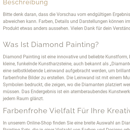
Beschreibung
Bitte denk daran, dass die Vorschau vom endgültigen Ergebni
abweichen kann. Farben, Details und Darstellungen können im
Produkt etwas anders aussehen. Vielen Dank für dein Verstän
Was Ist Diamond Painting?
Diamond Painting ist eine innovative und beliebte Kunstform, 
kleine, funkelnde Kunstharzsteine, auch bekannt als „Diamante
eine selbstklebende Leinwand aufgebracht werden, um brillan
farbenfrohe Bilder zu erstellen. Die Leinwand ist mit einem Mu
Symbolen bedruckt, die zeigen, wo die Diamanten platziert we
müssen. Das Endergebnis ist ein atemberaubendes Kunstwerk,
jedem Raum glänzt.
Farbenfrohe Vielfalt Für Ihre Kreativ
In unserem Online-Shop finden Sie eine breite Auswahl an Di
Painting Sets, die in einer Vielzahl von Farben und Designs erh