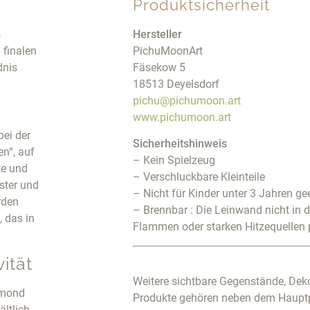
Produktsicherheit
s
Hersteller
 finalen
PichuMoonArt
dnis
Fäsekow 5
18513 Deyelsdorf
pichu@pichumoon.art
www.pichumoon.art
bei der
Sicherheitshinweis
n“, auf
– Kein Spielzeug
te und
– Verschluckbare Kleinteile
ster und
– Nicht für Kinder unter 3 Jahren ge
rden
– Brennbar : Die Leinwand nicht in 
 das in
Flammen oder starken Hitzequellen 
ität
Weitere sichtbare Gegenstände, Deko
amond
Produkte gehören neben dem Haupt
ältlich