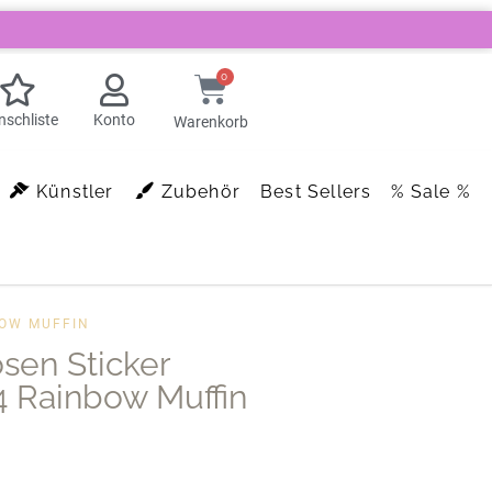
0
schliste
Konto
Warenkorb
Künstler
Zubehör
Best Sellers
% Sale %
BOW MUFFIN
en Sticker
 Rainbow Muffin