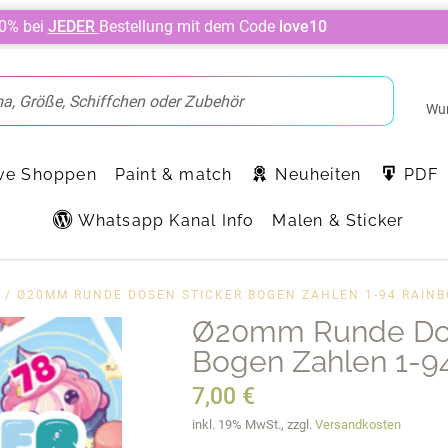
10% bei
JEDER
Bestellung mit dem Code
love10
Wun
ve Shoppen
Paint & match
Neuheiten
PDF
Whatsapp Kanal Info
Malen & Sticker
/ Ø20MM RUNDE DOSEN STICKER BOGEN ZAHLEN 1-94 RAIN
Ø20mm Runde Dos
Bogen Zahlen 1-94
7,00
€
inkl. 19% MwSt., zzgl.
Versandkosten