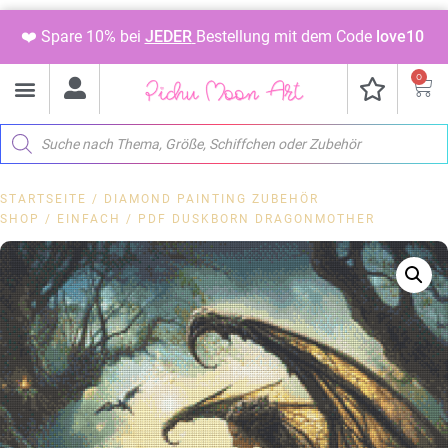
❤️ Spare 10% bei
JEDER
Bestellung mit dem Code
love10
0
STARTSEITE
/
DIAMOND PAINTING ZUBEHÖR
SHOP
/
EINFACH
/ PDF DUSKBORN DRAGONMOTHER