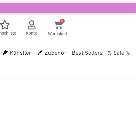
0
schliste
Konto
Warenkorb
Künstler
Zubehör
Best Sellers
% Sale %