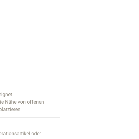
eignet
die Nähe von offenen
platzieren
rationsartikel oder