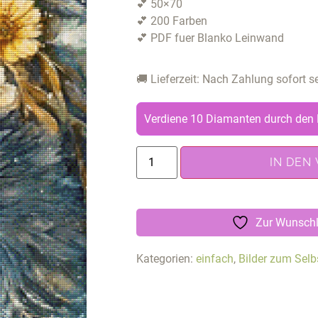
💕 50×70
💕 200 Farben
💕 PDF fuer Blanko Leinwand
🚚 Lieferzeit: Nach Zahlung sofort 
Verdiene 10 Diamanten durch den 
IN DEN
Zur Wunschl
Kategorien:
einfach
,
Bilder zum Selb