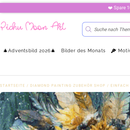
❤️ Spare 
🎄Adventsbild 2026🎄
Bilder des Monats
Moti
STARTSEITE
/
DIAMOND PAINTING ZUBEHÖR SHOP
/
EINFACH