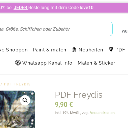
10% bei
JEDER
Bestellung mit dem Code
love10
Wun
ve Shoppen
Paint & match
Neuheiten
PDF
Whatsapp Kanal Info
Malen & Sticker
/ PDF FREYDIS
PDF Freydis
9,90
€
inkl. 19% MwSt., zzgl.
Versandkosten