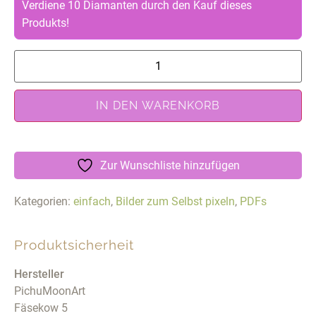
Verdiene 10 Diamanten durch den Kauf dieses
Produkts!
IN DEN WARENKORB
Zur Wunschliste hinzufügen
Kategorien:
einfach
,
Bilder zum Selbst pixeln
,
PDFs
Produktsicherheit
Hersteller
PichuMoonArt
Fäsekow 5