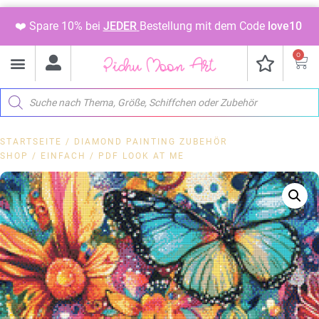
❤️ Spare 10% bei
JEDER
Bestellung mit dem Code
love10
0
STARTSEITE
/
DIAMOND PAINTING ZUBEHÖR
SHOP
/
EINFACH
/ PDF LOOK AT ME