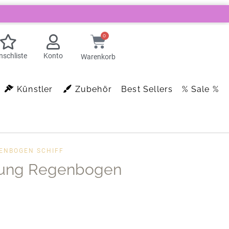
0
schliste
Konto
Warenkorb
Künstler
Zubehör
Best Sellers
% Sale %
ENBOGEN SCHIFF
ung Regenbogen