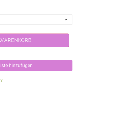
 WARENKORB
iste hinzufügen
fe