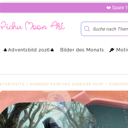
❤️ Spare 
🎄Adventsbild 2026🎄
Bilder des Monats
Moti
STARTSEITE
/
DIAMOND PAINTING ZUBEHÖR SHOP
/
ZUBEHÖR