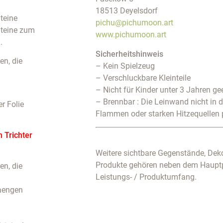
18513 Deyelsdorf
teine
pichu@pichumoon.art
Steine zum
www.pichumoon.art
.
Sicherheitshinweis
n, die
– Kein Spielzeug
– Verschluckbare Kleinteile
– Nicht für Kinder unter 3 Jahren ge
– Brennbar : Die Leinwand nicht in 
r Folie
Flammen oder starken Hitzequellen 
m Trichter
Weitere sichtbare Gegenstände, Deko
Produkte gehören neben dem Haupt
n, die
Leistungs- / Produktumfang.
haengen