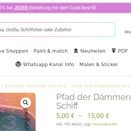
10% bei
JEDER
Bestellung mit dem Code
love10
Wun
ve Shoppen
Paint & match
Neuheiten
PDF
Whatsapp Kanal Info
Malen & Sticker
/
DIAMOND PAINTING SCHIFFE
/ PFAD DER DÄMMERUNG REG
Pfad der Dämmer
Schiff
5,00
€
–
15,00
€
inkl. 19% MwSt., zzgl.
Versandkosten