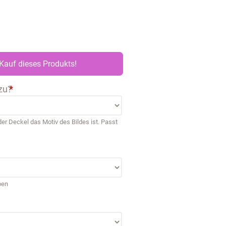
Kauf dieses Produkts!
zu?
*
r Deckel das Motiv des Bildes ist. Passt
ben