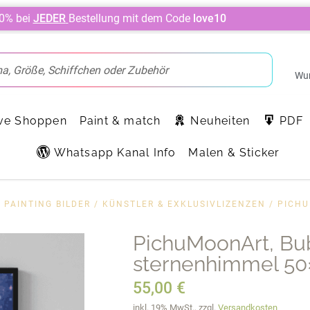
10% bei
JEDER
Bestellung mit dem Code
love10
Wun
ve Shoppen
Paint & match
Neuheiten
PDF
Whatsapp Kanal Info
Malen & Sticker
 PAINTING BILDER
/
KÜNSTLER & EXKLUSIVLIZENZEN
/
PICH
PichuMoonArt, Bu
sternenhimmel 50
55,00
€
inkl. 19% MwSt., zzgl.
Versandkosten