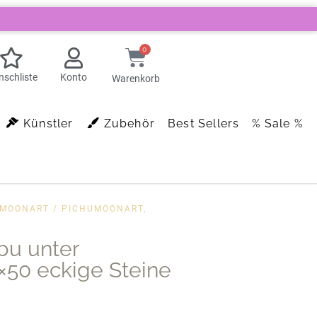
0
schliste
Konto
Warenkorb
Künstler
Zubehör
Best Sellers
% Sale %
UMOONART
/ PICHUMOONART,
bu unter
×50 eckige Steine