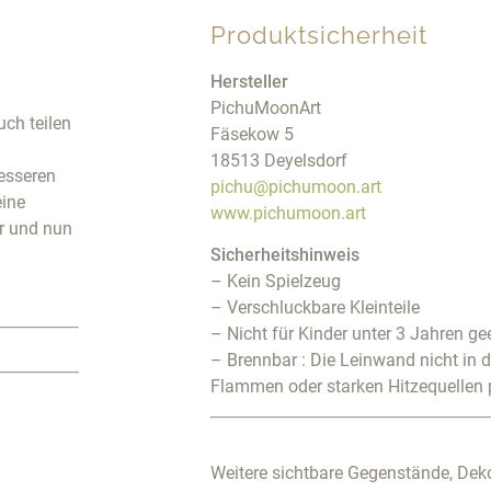
Produktsicherheit
Hersteller
PichuMoonArt
uch teilen
Fäsekow 5
18513 Deyelsdorf
besseren
pichu@pichumoon.art
eine
www.pichumoon.art
r und nun
Sicherheitshinweis
– Kein Spielzeug
– Verschluckbare Kleinteile
– Nicht für Kinder unter 3 Jahren ge
– Brennbar : Die Leinwand nicht in 
Flammen oder starken Hitzequellen 
Weitere sichtbare Gegenstände, Deko