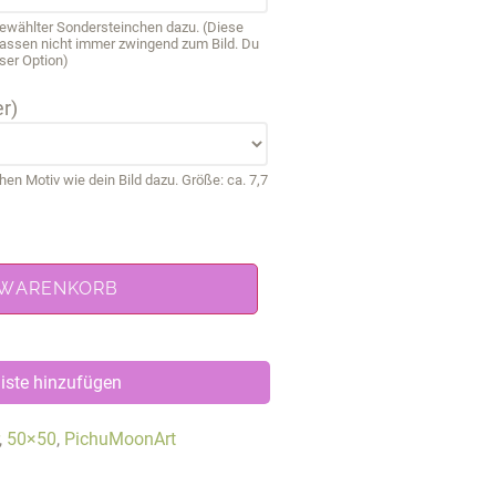
sgewählter Sondersteinchen dazu. (Diese
passen nicht immer zwingend zum Bild. Du
ser Option)
r)
 Motiv wie dein Bild dazu. Größe: ca. 7,7
 WARENKORB
iste hinzufügen
,
50×50
,
PichuMoonArt