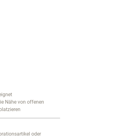
eignet
die Nähe von offenen
platzieren
rationsartikel oder