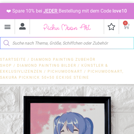
❤️ Spare 10% bei
JEDER
Bestellung mit dem Code
love10
0
STARTSEITE
/
DIAMOND PAINTING ZUBEHÖR
SHOP
/
DIAMOND PAINTING BILDER
/
KÜNSTLER &
EXKLUSIVLIZENZEN
/
PICHUMOONART
/ PICHUMOONART,
SAKURA PICKNICK 50×50 ECKIGE STEINE