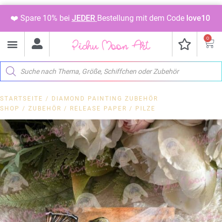
❤️ Spare 10% bei
JEDER
Bestellung mit dem Code
love10
0
STARTSEITE
/
DIAMOND PAINTING ZUBEHÖR
SHOP
/
ZUBEHÖR
/
RELEASE PAPER
/ PILZE