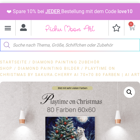
❤️ Spare 10% bei
JEDER
Bestellung mit dem Code
love10
0
STARTSEITE
/
DIAMOND PAINTING ZUBEHÖR
SHOP
/
DIAMOND PAINTING BILDER
/ PLAYTIME ON
CHRISTMAS BY SAKURA.CHERRY AI 70×70 80 FARBEN | AI ART