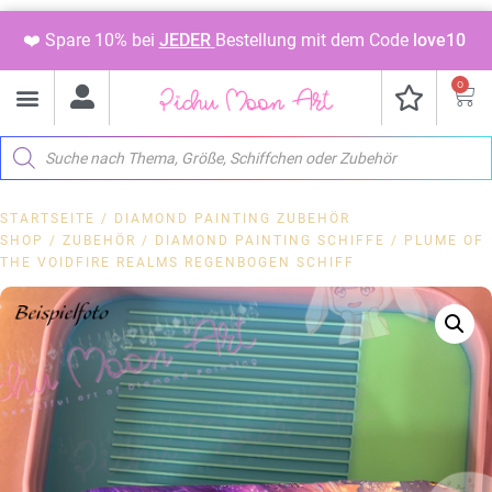
❤️ Spare 10% bei
JEDER
Bestellung mit dem Code
love10
0
STARTSEITE
/
DIAMOND PAINTING ZUBEHÖR
SHOP
/
ZUBEHÖR
/
DIAMOND PAINTING SCHIFFE
/ PLUME OF
THE VOIDFIRE REALMS REGENBOGEN SCHIFF