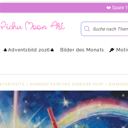
❤️ Spare 
🎄Adventsbild 2026🎄
Bilder des Monats
Moti
STARTSEITE
/
DIAMOND PAINTING ZUBEHÖR SHOP
/
DIAMOND