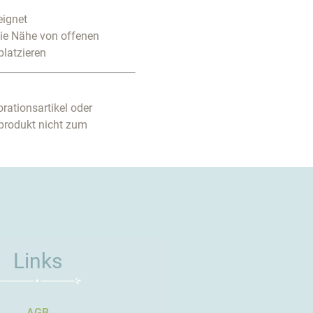
eignet
die Nähe von offenen
platzieren
rationsartikel oder
produkt nicht zum
Links
AGB