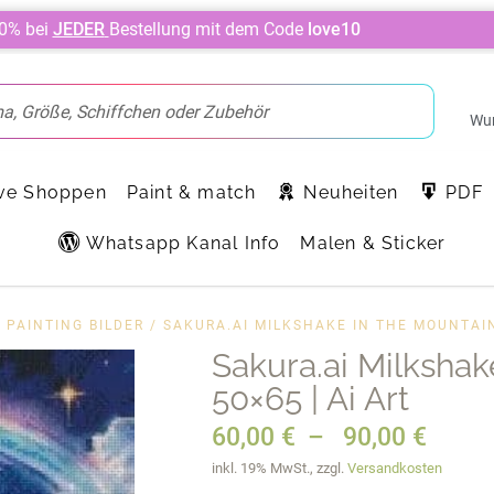
10% bei
JEDER
Bestellung mit dem Code
love10
Wun
ve Shoppen
Paint & match
Neuheiten
PDF
Whatsapp Kanal Info
Malen & Sticker
 PAINTING BILDER
/ SAKURA.AI MILKSHAKE IN THE MOUNTAIN
Sakura.ai Milkshak
50×65 | Ai Art
60,00
€
–
90,00
€
inkl. 19% MwSt., zzgl.
Versandkosten