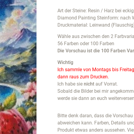
Art der Steine: Resin / Harz bei eckig
Diamond Painting Steinform: nach 
Druckmaterial: Leinwand (Flauschig
Wähle aus zwischen den 2 Farbvaria
56 Farben oder 100 Farben
Die Vorschau ist die 100 Farben Var
Wichtig
Ich sammle von Montags bis Freitags
dann raus zum Drucken.
Ich habe sie
nicht
auf Vorrat.
Sobald die Bilder bei mir angekommen
werde sie dann an euch weiterverse
Bitte denk daran, dass die Vorscha
abweichen kann. Farben, Details un
Produkt etwas anders aussehen. Vie