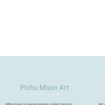
Pichu Moon Art
Willkommen in meinem kleinen süßen Diamond
Mit 