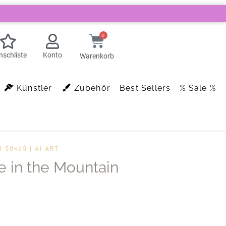
0
schliste
Konto
Warenkorb
Künstler
Zubehör
Best Sellers
% Sale %
 50×65 | AI ART
e in the Mountain