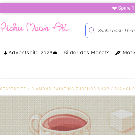
❤️ Spare 
🎄Adventsbild 2026🎄
Bilder des Monats
Moti
STARTSEITE
/
DIAMOND PAINTING ZUBEHÖR SHOP
/
DIAMOND