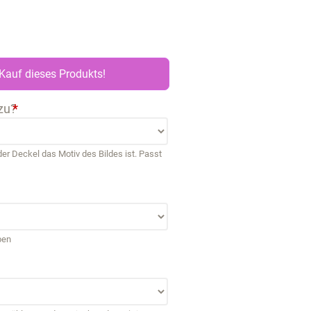
Kauf dieses Produkts!
zu?
*
r Deckel das Motiv des Bildes ist. Passt
ben