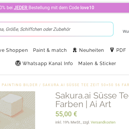
10% bei
JEDER
Bestellung mit dem Code
love10
Wun
ve Shoppen
Paint & match
Neuheiten
PDF
Whatsapp Kanal Info
Malen & Sticker
 PAINTING BILDER
/ SAKURA.AI SÜSSE TEE ZEIT 50×50 56 FAR
Sakura.ai Süsse Te
Farben | Ai Art
55,00
€
inkl. 19% MwSt., zzgl.
Versandkosten