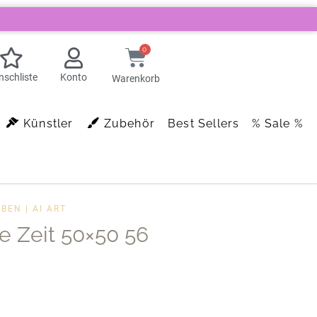
0
schliste
Konto
Warenkorb
Künstler
Zubehör
Best Sellers
% Sale %
BEN | AI ART
e Zeit 50×50 56