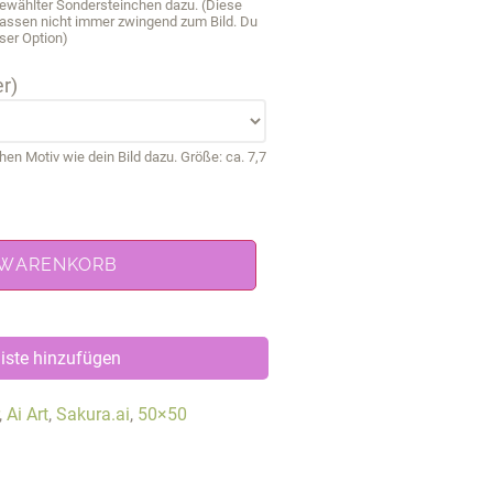
sgewählter Sondersteinchen dazu. (Diese
passen nicht immer zwingend zum Bild. Du
ser Option)
r)
 Motiv wie dein Bild dazu. Größe: ca. 7,7
 WARENKORB
iste hinzufügen
,
Ai Art
,
Sakura.ai
,
50×50