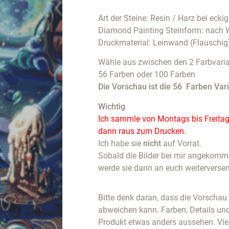
Art der Steine: Resin / Harz bei eckig
Diamond Painting Steinform: nach 
Druckmaterial: Leinwand (Flauschig
Wähle aus zwischen den 2 Farbvaria
56 Farben oder 100 Farben
Die Vorschau ist die 56 Farben Vari
Wichtig
Ich sammle von Montags bis Freitags
dann raus zum Drucken.
Ich habe sie
nicht
auf Vorrat.
Sobald die Bilder bei mir angekommen
werde sie dann an euch weiterverse
Bitte denk daran, dass die Vorscha
abweichen kann. Farben, Details un
Produkt etwas anders aussehen. Vie