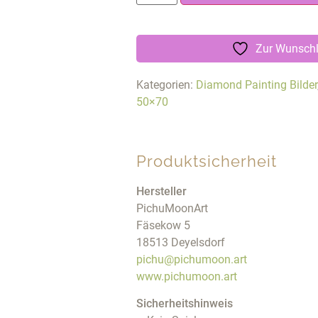
Zur Wunschl
Kategorien:
Diamond Painting Bilder
50×70
Produktsicherheit
Hersteller
PichuMoonArt
Fäsekow 5
18513 Deyelsdorf
pichu@pichumoon.art
www.pichumoon.art
Sicherheitshinweis