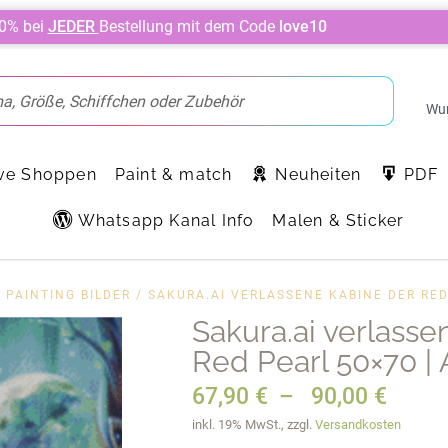
10% bei
JEDER
Bestellung mit dem Code
love10
Wun
ve Shoppen
Paint & match
Neuheiten
PDF
Whatsapp Kanal Info
Malen & Sticker
 PAINTING BILDER
/ SAKURA.AI VERLASSENE KABINE DER RED 
Sakura.ai verlasse
Red Pearl 50×70 | A
67,90
€
–
90,00
€
inkl. 19% MwSt., zzgl.
Versandkosten