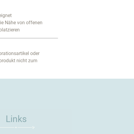
eignet
die Nähe von offenen
platzieren
rationsartikel oder
produkt nicht zum
Links