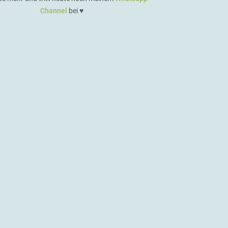
Channel
bei ♥️