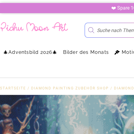
❤️ Spare 
🎄Adventsbild 2026🎄
Bilder des Monats
Moti
STARTSEITE
/
DIAMOND PAINTING ZUBEHÖR SHOP
/
DIAMOND