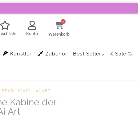
0
schliste
Konto
Warenkorb
Künstler
Zubehör
Best Sellers
% Sale %
PEARL 50×70 | AI ART
ne Kabine der
i Art