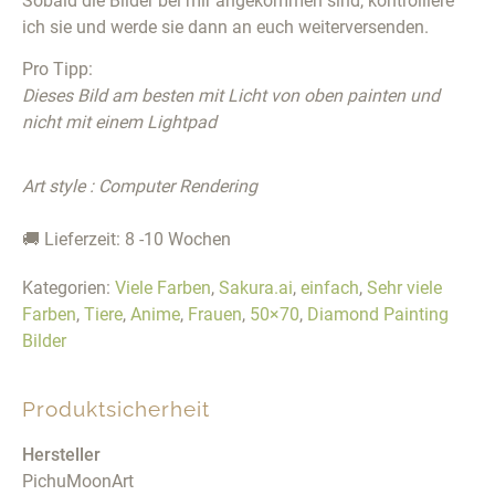
Sobald die Bilder bei mir angekommen sind, kontrolliere
ich sie und werde sie dann an euch weiterversenden.
Pro Tipp:
Dieses Bild am besten mit Licht von oben painten und
nicht mit einem Lightpad
Art style : Computer Rendering
🚚 Lieferzeit: 8 -10 Wochen
Kategorien:
Viele Farben
,
Sakura.ai
,
einfach
,
Sehr viele
Farben
,
Tiere
,
Anime
,
Frauen
,
50×70
,
Diamond Painting
Bilder
Produktsicherheit
Hersteller
PichuMoonArt