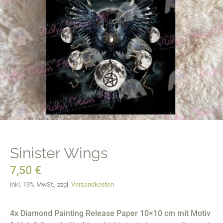
Sinister Wings
7,50
€
inkl. 19% MwSt., zzgl.
Versandkosten
4x Diamond Painting Release Paper 10×10 cm mit Motiv