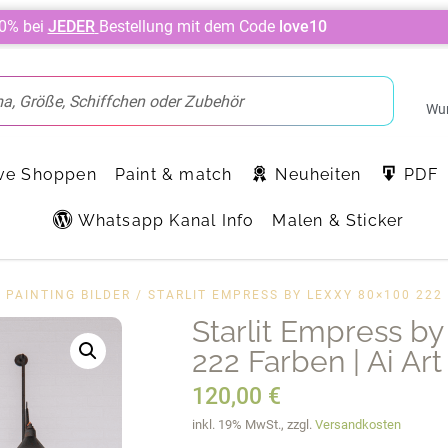
10% bei
JEDER
Bestellung mit dem Code
love10
Wun
ve Shoppen
Paint & match
Neuheiten
PDF
Whatsapp Kanal Info
Malen & Sticker
 PAINTING BILDER
/ STARLIT EMPRESS BY LEXXY 80×100 222 
Starlit Empress b
222 Farben | Ai Art
120,00
€
inkl. 19% MwSt., zzgl.
Versandkosten