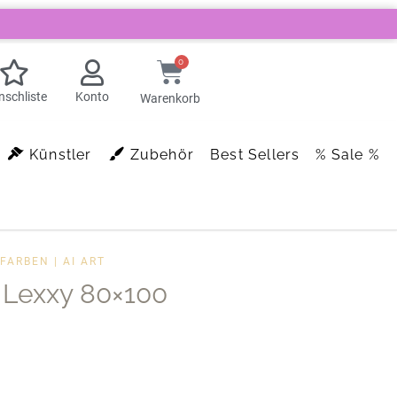
0
schliste
Konto
Warenkorb
Künstler
Zubehör
Best Sellers
% Sale %
FARBEN | AI ART
y Lexxy 80×100