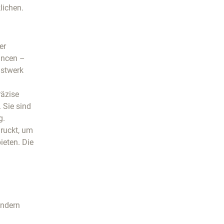
lichen.
er
ancen –
nstwerk
räzise
 Sie sind
g.
druckt, um
ieten. Die
ondern