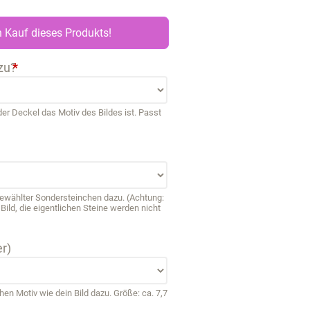
 Kauf dieses Produkts!
zu?
*
r Deckel das Motiv des Bildes ist. Passt
sgewählter Sondersteinchen dazu. (Achtung:
ild, die eigentlichen Steine werden nicht
r)
 Motiv wie dein Bild dazu. Größe: ca. 7,7