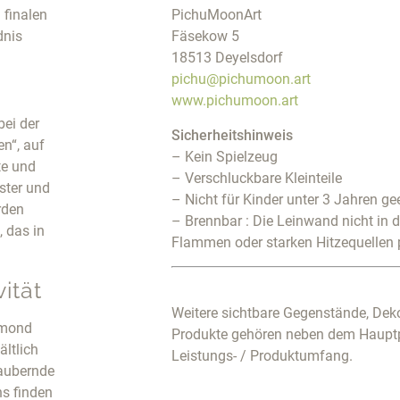
 finalen
PichuMoonArt
dnis
Fäsekow 5
18513 Deyelsdorf
pichu@pichumoon.art
www.pichumoon.art
bei der
Sicherheitshinweis
n“, auf
– Kein Spielzeug
te und
– Verschluckbare Kleinteile
ster und
– Nicht für Kinder unter 3 Jahren ge
rden
– Brennbar : Die Leinwand nicht in 
 das in
Flammen oder starken Hitzequellen 
ität
Weitere sichtbare Gegenstände, Deko
amond
Produkte gehören neben dem Haupt
ältlich
Leistungs- / Produktumfang.
zaubernde
s finden