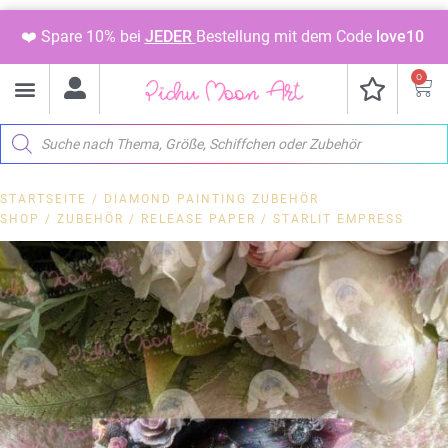
❤️ Spare 10% bei
JEDER
Bestellung mit dem Code
love10
0
STARTSEITE
/
DIAMOND PAINTING ZUBEHÖR
SHOP
/
ZUBEHÖR
/
RELEASE PAPER
/ STARLIT EMPRESS