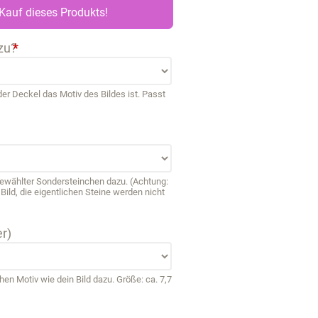
Kauf dieses Produkts!
zu?
*
r Deckel das Motiv des Bildes ist. Passt
sgewählter Sondersteinchen dazu. (Achtung:
ild, die eigentlichen Steine werden nicht
r)
 Motiv wie dein Bild dazu. Größe: ca. 7,7