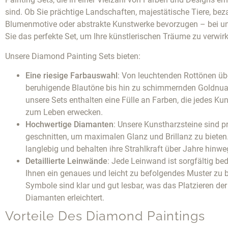
sind. Ob Sie prächtige Landschaften, majestätische Tiere, be
Blumenmotive oder abstrakte Kunstwerke bevorzugen – bei un
Sie das perfekte Set, um Ihre künstlerischen Träume zu verwirk
Unsere Diamond Painting Sets bieten:
Eine riesige Farbauswahl
: Von leuchtenden Rottönen üb
beruhigende Blautöne bis hin zu schimmernden Goldnu
unsere Sets enthalten eine Fülle an Farben, die jedes Ku
zum Leben erwecken.
Hochwertige Diamanten
: Unsere Kunstharzsteine sind p
geschnitten, um maximalen Glanz und Brillanz zu bieten.
langlebig und behalten ihre Strahlkraft über Jahre hinwe
Detaillierte Leinwände
: Jede Leinwand ist sorgfältig be
Ihnen ein genaues und leicht zu befolgendes Muster zu b
Symbole sind klar und gut lesbar, was das Platzieren der
Diamanten erleichtert.
Vorteile Des Diamond Paintings