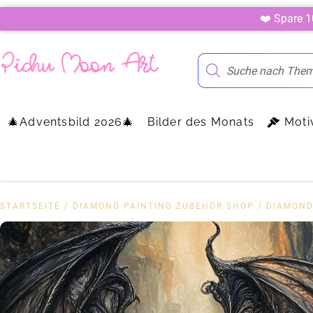
❤️ Spare 
🎄Adventsbild 2026🎄
Bilder des Monats
Moti
STARTSEITE
/
DIAMOND PAINTING ZUBEHÖR SHOP
/
DIAMOND