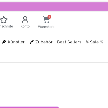
0
schliste
Konto
Warenkorb
Künstler
Zubehör
Best Sellers
% Sale %