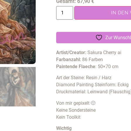
Gesamt:
67,90
€
IN DEN
Zur Wunschl
Artist/Creator:
Sakura Cherry ai
Farbanzahl:
86 Farben
Paintende Flaeche
: 50×70 cm
Art der Steine: Resin / Harz
Diamond Painting Steinform: Eckig
Druckmaterial: Leinwand (Flauschig
Von mir gepixelt 🙂
Keine Sondersteine
Kein Toolkit
Wichtig