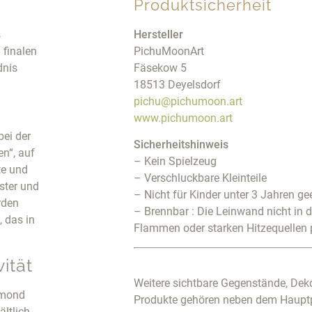
Produktsicherheit
s
Hersteller
 finalen
PichuMoonArt
dnis
Fäsekow 5
18513 Deyelsdorf
pichu@pichumoon.art
www.pichumoon.art
bei der
Sicherheitshinweis
n“, auf
– Kein Spielzeug
te und
– Verschluckbare Kleinteile
ster und
– Nicht für Kinder unter 3 Jahren ge
rden
– Brennbar : Die Leinwand nicht in 
 das in
Flammen oder starken Hitzequellen 
ität
Weitere sichtbare Gegenstände, Deko
amond
Produkte gehören neben dem Haupt
ältlich