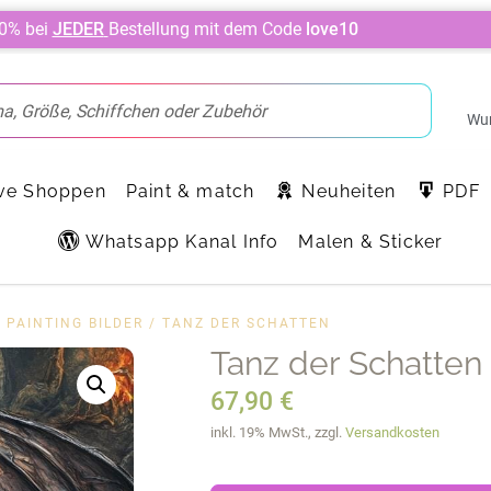
10% bei
JEDER
Bestellung mit dem Code
love10
Wun
ve Shoppen
Paint & match
Neuheiten
PDF
Whatsapp Kanal Info
Malen & Sticker
 PAINTING BILDER
/ TANZ DER SCHATTEN
Tanz der Schatten
67,90
€
inkl. 19% MwSt., zzgl.
Versandkosten