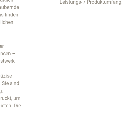
Leistungs- / Produktumfang.
zaubernde
s finden
lichen.
er
ancen –
nstwerk
räzise
 Sie sind
g.
druckt, um
ieten. Die