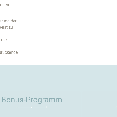
ondern
erung der
eist zu
 die
ndruckende
Bonus-Programm