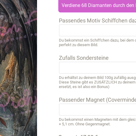
Verdiene 68 Diamanten durch den 
Passendes Motiv Schiffchen da
Du bekommst ein Schiffchen dazu, bei dem de
perfekt zu diesem Bild.
Zufalls Sondersteine
Du erhältst zu deinem Bild 100g zufällig au
Diese Steine gibt es ZUSÄTZLICH zu deinem B
ersetzt, es ist also ein Bonus)
Passender Magnet (Coverminde
Du bekommst einen Magneten mit dem gleichen
× 5,1 cm. Ohne Gegenmagnet.