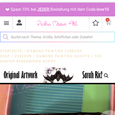
❤️ Spare 10% bei
JEDER
Bestellung mit dem Code
love10
0
STARTSEITE
/
DIAMOND PAINTING ZUBEHÖR
SHOP
/
ZUBEHÖR
/
DIAMOND PAINTING SCHIFFE
/ THE
HUNTER REGENBOGEN SCHIFF