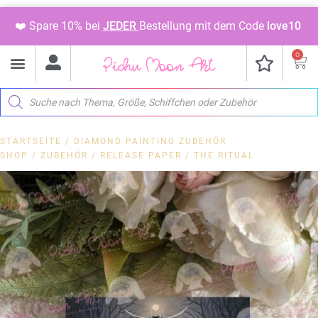
❤️ Spare 10% bei
JEDER
Bestellung mit dem Code
love10
0
STARTSEITE
/
DIAMOND PAINTING ZUBEHÖR
SHOP
/
ZUBEHÖR
/
RELEASE PAPER
/ THE RITUAL