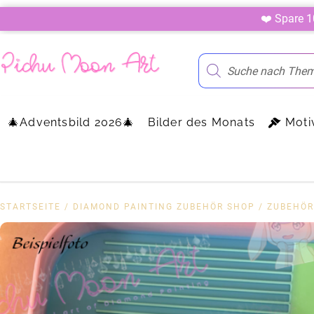
❤️ Spare 
🎄Adventsbild 2026🎄
Bilder des Monats
Moti
STARTSEITE
/
DIAMOND PAINTING ZUBEHÖR SHOP
/
ZUBEHÖR