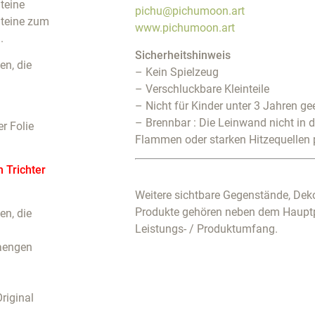
teine
pichu@pichumoon.art
Steine zum
www.pichumoon.art
.
Sicherheitshinweis
n, die
– Kein Spielzeug
– Verschluckbare Kleinteile
– Nicht für Kinder unter 3 Jahren ge
– Brennbar : Die Leinwand nicht in 
r Folie
Flammen oder starken Hitzequellen 
m Trichter
Weitere sichtbare Gegenstände, Deko
Produkte gehören neben dem Haupt
n, die
Leistungs- / Produktumfang.
haengen
riginal