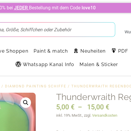
10% bei
JEDER
Bestellung mit dem Code
love10
Wun
ve Shoppen
Paint & match
Neuheiten
PDF
Whatsapp Kanal Info
Malen & Sticker
/
DIAMOND PAINTING SCHIFFE
/ THUNDERWRAITH REGENBOG
Thunderwraith Re
5,00
€
–
15,00
€
inkl. 19% MwSt., zzgl.
Versandkosten