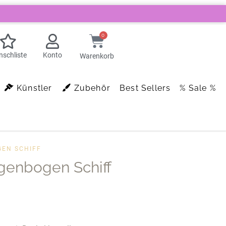
0
schliste
Konto
Warenkorb
Künstler
Zubehör
Best Sellers
% Sale %
EN SCHIFF
genbogen Schiff