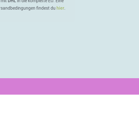
 mit
DHL
in die komplette EU. Eine
ersandbedingungen findest du
hier
.