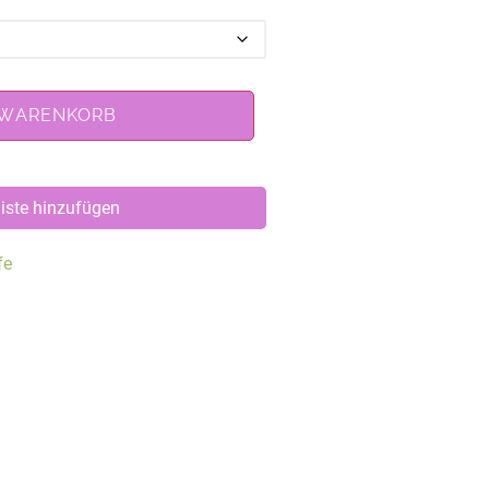
 WARENKORB
iste hinzufügen
fe