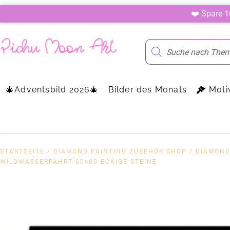
❤️ Spare 
🎄Adventsbild 2026🎄
Bilder des Monats
Moti
STARTSEITE
/
DIAMOND PAINTING ZUBEHÖR SHOP
/
DIAMOND
WILDWASSERFAHRT 60×80 ECKIGE STEINE