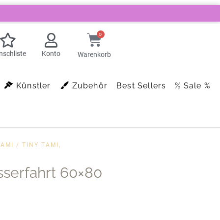
0
schliste
Konto
Warenkorb
Künstler
Zubehör
Best Sellers
% Sale %
TAMI
/ TINY TAMI,
sserfahrt 60×80