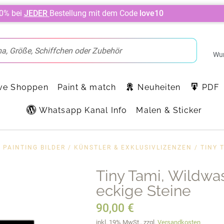
10% bei
JEDER
Bestellung mit dem Code
love10
Wun
ve Shoppen
Paint & match
Neuheiten
PDF
Whatsapp Kanal Info
Malen & Sticker
 PAINTING BILDER
/
KÜNSTLER & EXKLUSIVLIZENZEN
/
TINY 
Tiny Tami, Wildwa
eckige Steine
90,00
€
inkl. 19% MwSt., zzgl.
Versandkosten