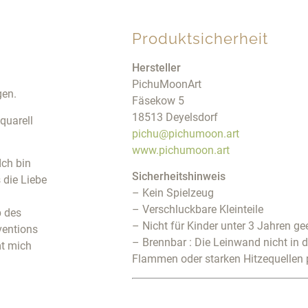
Produktsicherheit
Hersteller
PichuMoonArt
gen.
Fäsekow 5
18513 Deyelsdorf
quarell
pichu@pichumoon.art
www.pichumoon.art
Ich bin
Sicherheitshinweis
 die Liebe
– Kein Spielzeug
– Verschluckbare Kleinteile
b des
– Nicht für Kinder unter 3 Jahren ge
ventions
– Brennbar : Die Leinwand nicht in 
t mich
Flammen oder starken Hitzequellen 