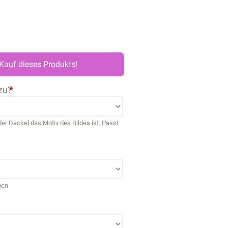
Kauf dieses Produkts!
zu?
*
r Deckel das Motiv des Bildes ist. Passt
ben