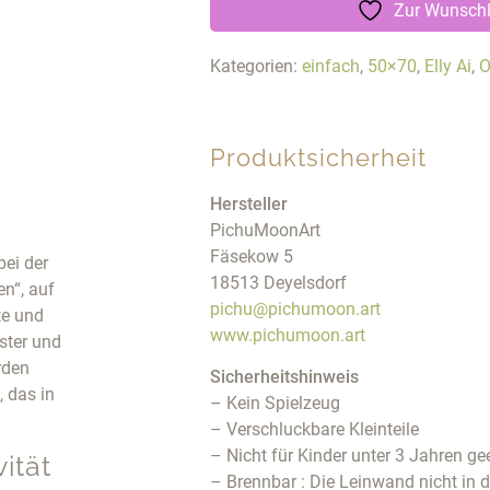
Zur Wunschl
Kategorien:
einfach
,
50×70
,
Elly Ai
,
O
Produktsicherheit
Hersteller
PichuMoonArt
Fäsekow 5
bei der
18513 Deyelsdorf
n“, auf
pichu@pichumoon.art
te und
www.pichumoon.art
ster und
rden
Sicherheitshinweis
 das in
– Kein Spielzeug
– Verschluckbare Kleinteile
– Nicht für Kinder unter 3 Jahren ge
ität
– Brennbar : Die Leinwand nicht in 