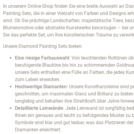
In unserem Online-Shop finden Sie eine breite Auswahl an Di
Painting Sets, die in einer Vielzahl von Farben und Designs erh
sind. Ob Sie prächtige Landschaften, majestätische Tiere, be
Blumenmotive oder abstrakte Kunstwerke bevorzugen – bei un
Sie das perfekte Set, um Ihre künstlerischen Träume zu verwirk
Unsere Diamond Painting Sets bieten:
Eine riesige Farbauswahl
: Von leuchtenden Rottönen üb
beruhigende Blautöne bis hin zu schimmernden Goldnu
unsere Sets enthalten eine Fülle an Farben, die jedes Ku
zum Leben erwecken.
Hochwertige Diamanten
: Unsere Kunstharzsteine sind p
geschnitten, um maximalen Glanz und Brillanz zu bieten.
langlebig und behalten ihre Strahlkraft über Jahre hinwe
Detaillierte Leinwände
: Jede Leinwand ist sorgfältig be
Ihnen ein genaues und leicht zu befolgendes Muster zu b
Symbole sind klar und gut lesbar, was das Platzieren der
Diamanten erleichtert.