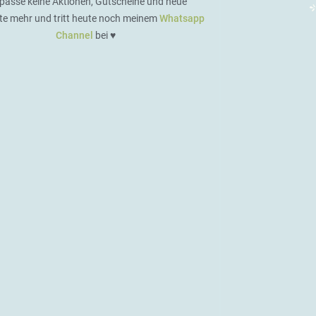
passe keine Aktionen, Gutscheine und neue
te mehr und tritt heute noch meinem
Whatsapp
Channel
bei ♥️