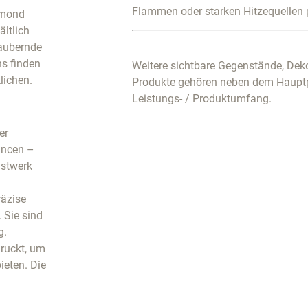
Flammen oder starken Hitzequellen 
amond
ältlich
zaubernde
s finden
Weitere sichtbare Gegenstände, Deko
lichen.
Produkte gehören neben dem Haupt
Leistungs- / Produktumfang.
er
ancen –
nstwerk
räzise
 Sie sind
g.
druckt, um
ieten. Die