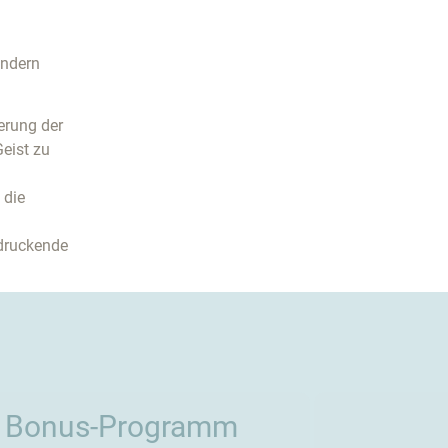
ondern
erung der
eist zu
 die
ndruckende
Bonus-Programm