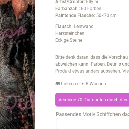
Artist/Creator:
Elly ai
Farbanzahl:
80 Farben
Paintende Flaeche
: 50×70 cm
Flauschi Leinwand
Harzsteinchen
Eckige Steine
Bitte denk daran, dass die Vorscha
abweichen kann. Farben, Details un
Produkt etwas anders aussehen. Vie
🚚 Lieferzeit: 6-8 Wochen
Verdiene 70 Diamanten durch den 
Passendes Motiv Schiffchen da