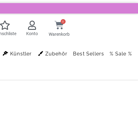
0
schliste
Konto
Warenkorb
Künstler
Zubehör
Best Sellers
% Sale %