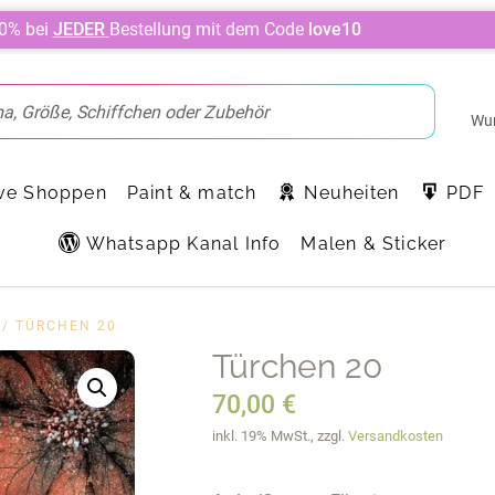
10% bei
JEDER
Bestellung mit dem Code
love10
Wun
ve Shoppen
Paint & match
Neuheiten
PDF
Whatsapp Kanal Info
Malen & Sticker
/ TÜRCHEN 20
Türchen 20
70,00
€
inkl. 19% MwSt., zzgl.
Versandkosten