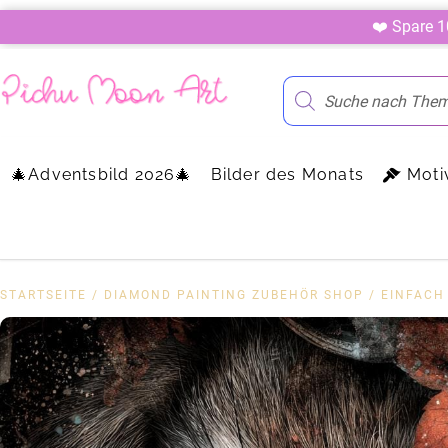
❤️ Spare 
🎄Adventsbild 2026🎄
Bilder des Monats
Moti
STARTSEITE
/
DIAMOND PAINTING ZUBEHÖR SHOP
/
EINFACH