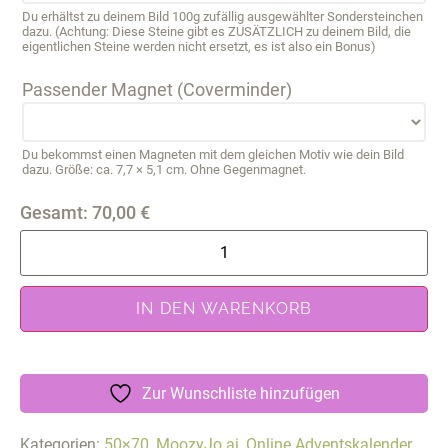
Du erhältst zu deinem Bild 100g zufällig ausgewählter Sondersteinchen
dazu. (Achtung: Diese Steine gibt es ZUSÄTZLICH zu deinem Bild, die
eigentlichen Steine werden nicht ersetzt, es ist also ein Bonus)
Passender Magnet (Coverminder)
Du bekommst einen Magneten mit dem gleichen Motiv wie dein Bild
dazu. Größe: ca. 7,7 × 5,1 cm. Ohne Gegenmagnet.
Gesamt:
70,00
€
IN DEN WARENKORB
Zur Wunschliste hinzufügen
Kategorien:
50×70
,
MoozyJo ai
,
Online Adventskalender