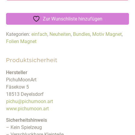
Zur Wunschliste hinzufügen
Kategorien:
einfach
,
Neuheiten
,
Bundles
,
Motiv Magnet
,
Folien Magnet
Produktsicherheit
Hersteller
PichuMoonArt
Fäsekow 5
18513 Deyelsdorf
pichu@pichumoon.art
www.pichumoon.art
Sicherheitshinweis
– Kein Spielzeug
– Verschluckbare Kleinteile