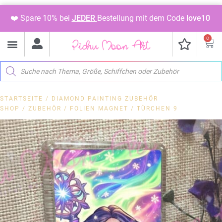
❤️ Spare 10% bei
JEDER
Bestellung mit dem Code
love10
0
STARTSEITE
/
DIAMOND PAINTING ZUBEHÖR
SHOP
/
ZUBEHÖR
/
FOLIEN MAGNET
/ TÜRCHEN 9