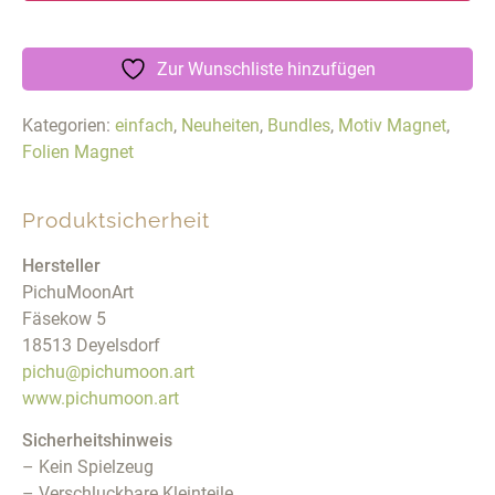
Zur Wunschliste hinzufügen
Kategorien:
einfach
,
Neuheiten
,
Bundles
,
Motiv Magnet
,
Folien Magnet
Produktsicherheit
Hersteller
PichuMoonArt
Fäsekow 5
18513 Deyelsdorf
pichu@pichumoon.art
www.pichumoon.art
Sicherheitshinweis
– Kein Spielzeug
– Verschluckbare Kleinteile