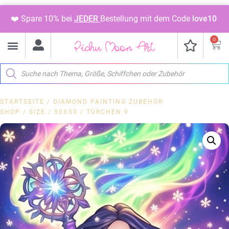
❤️ Spare 10% bei
JEDER
Bestellung mit dem Code
love10
0
STARTSEITE
/
DIAMOND PAINTING ZUBEHÖR
SHOP
/
SIZE
/
50X50
/ TÜRCHEN 9